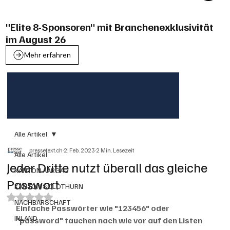
"Elite 8-Sponsoren" mit Branchenexklusivität
im August 26
Mehr erfahren
Alle Artikel
pressetext.ch
2. Feb. 2023
2 Min. Lesezeit
Alle Artikel
Jeder Dritte nutzt überall das gleiche
KANTON AARGAU
Passwort
KANTON SOLOTHURN
Mit NaN von 5 Sternen bewertet.
NACHBARSCHAFT
Einfache Passwörter wie "123456" oder 
INLAND
"password" tauchen nach wie vor auf den Listen 