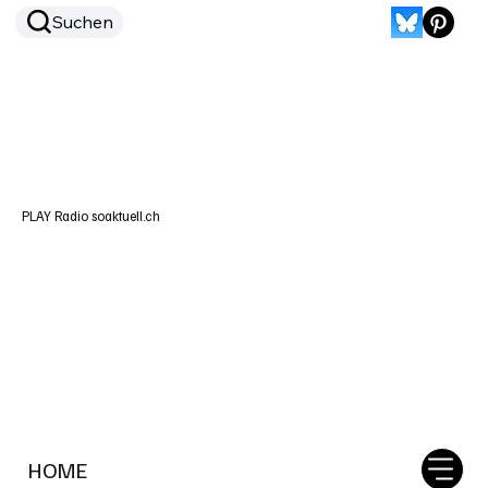
Suchen
PLAY Radio soaktuell.ch
HOME