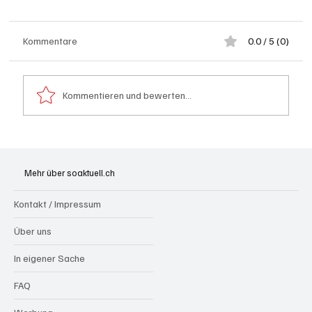
Kommentare
0.0 / 5 (0)
Kommentieren und bewerten...
Spürnasen im Dauereinsatz: Der Aargau ist
die Schweizer Hochburg der Polizeihunde
Mehr über soaktuell.ch
Kontakt / Impressum
Über uns
In eigener Sache
FAQ