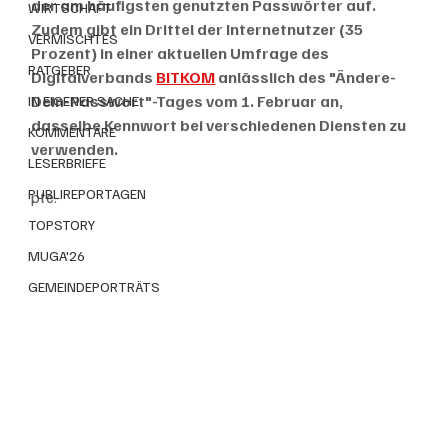
der am häufigsten genutzten Passwörter auf. 
WIRTSCHAFT
Zudem gibt ein Drittel der Internetnutzer (35 
VERMISCHTES
Prozent) in einer aktuellen Umfrage des 
RATGEBER
Digitalverbands 
BITKOM
 anlässlich des "Ändere-
Dein-Passwort"-Tages vom 1. Februar an, 
IN EIGENER SACHE
dasselbe Kennwort bei verschiedenen Diensten zu 
KOMMENTARE
verwenden.
LESERBRIEFE
PUBLIREPORTAGEN
pte.
TOPSTORY
MUGA'26
GEMEINDEPORTRÄTS