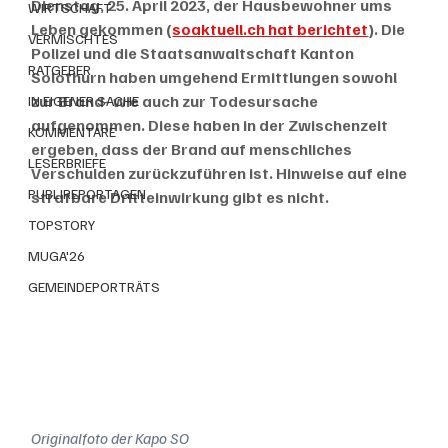
Dienstag, 25. April 2023, der Hausbewohner ums 
WIRTSCHAFT
Leben gekommen (
soaktuell.ch hat berichtet
). Die 
VERMISCHTES
Polizei und die Staatsanwaltschaft Kanton 
RATGEBER
Solothurn haben umgehend Ermittlungen sowohl 
zur Brand- wie auch zur Todesursache 
IN EIGENER SACHE
aufgenommen. Diese haben in der Zwischenzeit 
KOMMENTARE
ergeben, dass der Brand auf menschliches 
LESERBRIEFE
Verschulden zurückzuführen ist. Hinweise auf eine 
PUBLIREPORTAGEN
strafbare Dritteinwirkung gibt es nicht.
TOPSTORY
MUGA'26
GEMEINDEPORTRÄTS
Originalfoto der Kapo SO