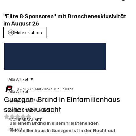
"Elite 8-Sponsoren" mit Branchenexklusivität
im August 26
Mehr erfahren
Alle Artikel
KAPO SO
3. Mai 2023
1 Min. Lesezeit
Alle Artikel
Gunzgen: Brand in Einfamilienhaus
KANTON AARGAU
selber verursacht
KANTON SOLOTHURN
Mit NaN von 5 Sternen bewertet.
NACHBARSCHAFT
Bei einem Brand in einem freistehenden 
INLAND
Einfamilienhaus in Gunzgen ist in der Nacht auf 