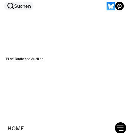
Suchen
PLAY Radio soaktuell.ch
HOME