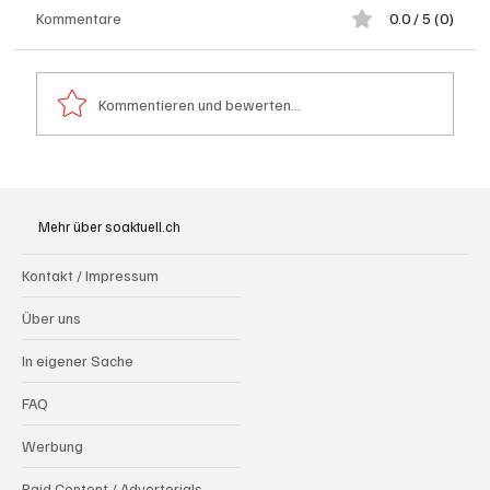
Kommentare
0.0 / 5 (0)
Kommentieren und bewerten...
Spürnasen im Dauereinsatz: Der Aargau ist
die Schweizer Hochburg der Polizeihunde
Mehr über soaktuell.ch
Kontakt / Impressum
Über uns
In eigener Sache
FAQ
Werbung
Paid Content / Advertorials