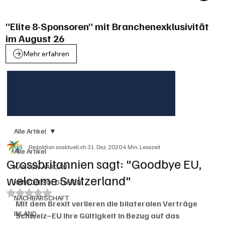
"Elite 8-Sponsoren" mit Branchenexklusivität
im August 26
Mehr erfahren
Alle Artikel
Redaktion soaktuell.ch
31. Dez. 2020
4 Min. Lesezeit
Alle Artikel
Grossbritannien sagt: "Goodbye EU,
KANTON AARGAU
welcome Switzerland"
KANTON SOLOTHURN
Mit NaN von 5 Sternen bewertet.
NACHBARSCHAFT
Mit dem Brexit verlieren die bilateralen Verträge 
INLAND
Schweiz–EU ihre Gültigkeit in Bezug auf das 