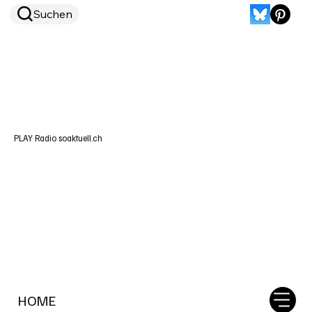
Suchen
PLAY Radio soaktuell.ch
HOME