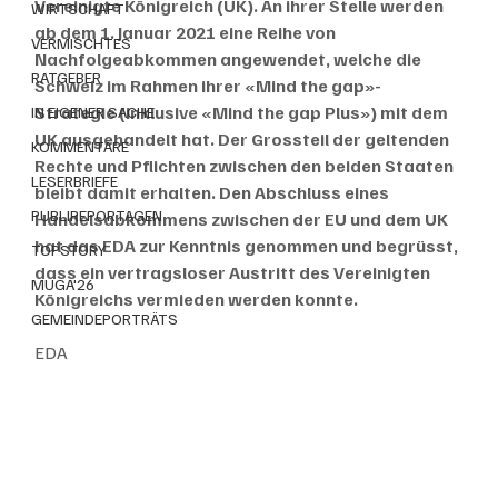
Vereinigte Königreich (UK). An ihrer Stelle werden 
WIRTSCHAFT
ab dem 1. Januar 2021 eine Reihe von 
VERMISCHTES
Nachfolgeabkommen angewendet, welche die 
RATGEBER
Schweiz im Rahmen ihrer «Mind the gap»-
Strategie (inklusive «Mind the gap Plus») mit dem 
IN EIGENER SACHE
UK ausgehandelt hat. Der Grossteil der geltenden 
KOMMENTARE
Rechte und Pflichten zwischen den beiden Staaten 
LESERBRIEFE
bleibt damit erhalten. Den Abschluss eines 
PUBLIREPORTAGEN
Handelsabkommens zwischen der EU und dem UK 
hat das EDA zur Kenntnis genommen und begrüsst, 
TOPSTORY
dass ein vertragsloser Austritt des Vereinigten 
MUGA'26
Königreichs vermieden werden konnte.
GEMEINDEPORTRÄTS
EDA