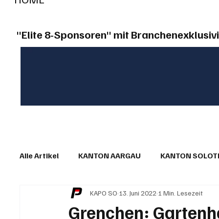
"Elite 8-Sponsoren" mit Branchenexklusivi
Alle Artikel
KANTON AARGAU
KANTON SOLO
KAPO SO
13. Juni 2022
1 Min. Lesezeit
IN EIGENER SACHE
KOMMENTARE
LESER
Grenchen: Gartenha