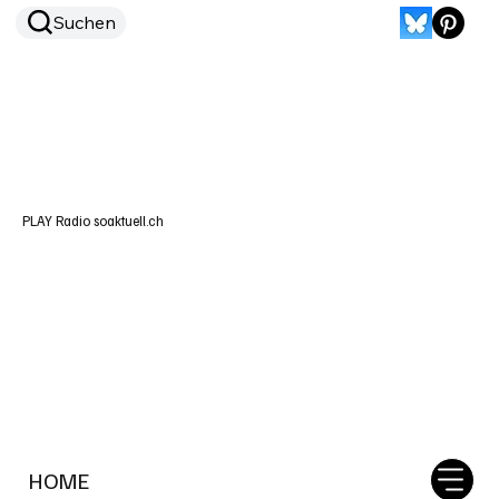
Suchen
PLAY Radio soaktuell.ch
HOME