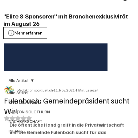
"Elite 8-Sponsoren" mit Branchenexklusivität
im August 26
Mehr erfahren
Alle Artikel
Redaktion soaktuell.ch
11. Nov. 2021
1 Min. Lesezeit
Alle Artikel
Fulenbach: Gemeindepräsident sucht
KANTON AARGAU
Wirt
KANTON SOLOTHURN
Mit NaN von 5 Sternen bewertet.
NACHBARSCHAFT
Die öffentliche Hand greift in die Privatwirtschaft 
INLAND
ein. Die Gemeinde Fulenbach sucht für das 