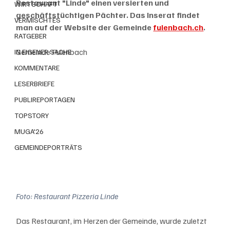
Restaurant "Linde" einen versierten und 
WIRTSCHAFT
geschäftstüchtigen Pächter. Das Inserat findet 
VERMISCHTES
man auf der Website der Gemeinde 
fulenbach.ch
.
RATGEBER
Gemeinde Fulenbach
IN EIGENER SACHE
KOMMENTARE
LESERBRIEFE
PUBLIREPORTAGEN
TOPSTORY
MUGA'26
GEMEINDEPORTRÄTS
Foto: Restaurant Pizzeria Linde
Das Restaurant, im Herzen der Gemeinde, wurde zuletzt 