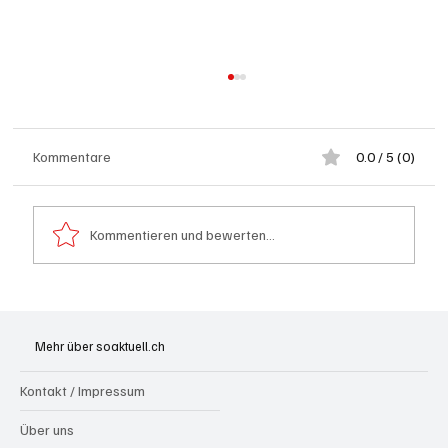
Kommentare
0.0 / 5 (0)
Kommentieren und bewerten...
Goldenes Viereck: Wie Aargau und
Solothurn den Schweizer Transit-Jackpot
Mehr über soaktuell.ch
nutzen
Kontakt / Impressum
Über uns