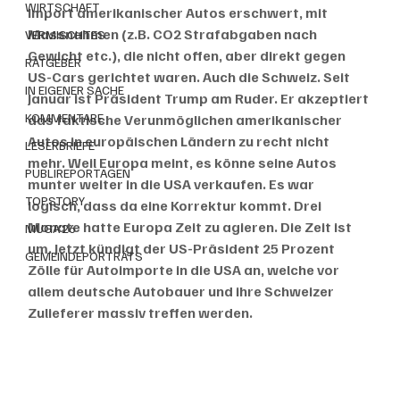
WIRTSCHAFT
Import amerikanischer Autos erschwert, mit 
Massnahmen (z.B. CO2 Strafabgaben nach 
VERMISCHTES
Gewicht etc.), die nicht offen, aber direkt gegen 
RATGEBER
US-Cars gerichtet waren. Auch die Schweiz. Seit 
IN EIGENER SACHE
Januar ist Präsident Trump am Ruder. Er akzeptiert 
KOMMENTARE
das faktische Verunmöglichen amerikanischer 
Autos in europäischen Ländern zu recht nicht 
LESERBRIEFE
mehr. Weil Europa meint, es könne seine Autos 
PUBLIREPORTAGEN
munter weiter in die USA verkaufen. Es war 
TOPSTORY
logisch, dass da eine Korrektur kommt. Drei 
Monate hatte Europa Zeit zu agieren. Die Zeit ist 
MUGA'26
um. Jetzt kündigt der US-Präsident 25 Prozent 
GEMEINDEPORTRÄTS
Zölle für Autoimporte in die USA an, welche vor 
allem deutsche Autobauer und ihre Schweizer 
Zulieferer massiv treffen werden. 