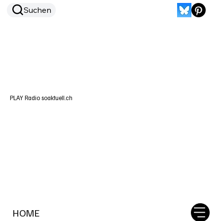
Suchen
PLAY Radio soaktuell.ch
HOME