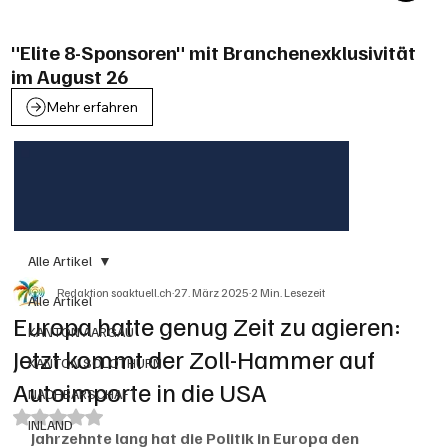
"Elite 8-Sponsoren" mit Branchenexklusivität
im August 26
Mehr erfahren
Alle Artikel
Redaktion soaktuell.ch
27. März 2025
2 Min. Lesezeit
Alle Artikel
Europa hatte genug Zeit zu agieren:
KANTON AARGAU
Jetzt kommt der Zoll-Hammer auf
KANTON SOLOTHURN
Autoimporte in die USA
NACHBARSCHAFT
Mit NaN von 5 Sternen bewertet.
INLAND
Jahrzehnte lang hat die Politik in Europa den 