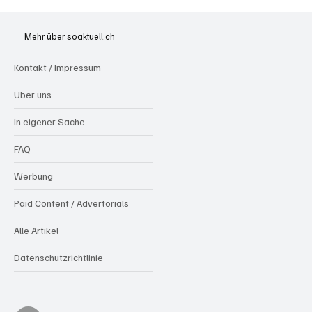
Spürnasen im Dauereinsatz: Der Aargau ist
die Schweizer Hochburg der Polizeihunde
Mehr über soaktuell.ch
Kontakt / Impressum
Über uns
In eigener Sache
FAQ
Werbung
Paid Content / Advertorials
Alle Artikel
Datenschutzrichtlinie