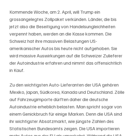
Kommende Woche, am 2. April, will Trump ein 
grossangelegtes Zollpaket verkünden. Länder, die bis 
jetzt also die Beseitigung von Handelsungleichheiten 
verpennt haben, werden an die Kasse kommen. Die 
Schweiz hat ihre massiven Belastungen US-
amerikanischer Autos bis heute nicht aufgehoben. Sie 
wird massive Auswirkungen auf die Schweizer Zulieferer 
der Autoindustrie erfahren und nimmt das offensichtlich 
in Kauf. 
Zu den wichtigsten Auto-Lieferanten der USA gehören 
Mexiko, Japan, Südkorea, Kanada und Deutschland. Zölle 
auf Fahrzeugimporte dürften daher die deutsche 
Autoindustrie erheblich belasten. Man spricht sogar von 
einem Genickbruch für einige Marken. Denn die USA sind 
ihr wichtigster Absatzmarkt, wie jüngste Zahlen des 
Statistischen Bundesamts zeigen. Die USA importieren 
mehr Autos aus der EU als umgekehrt. Während die USA 