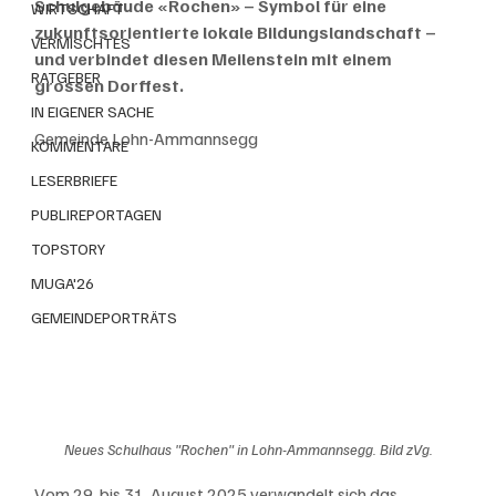
Schulgebäude «Rochen» – Symbol für eine 
WIRTSCHAFT
zukunftsorientierte lokale Bildungslandschaft – 
VERMISCHTES
und verbindet diesen Meilenstein mit einem 
RATGEBER
grossen Dorffest. 
IN EIGENER SACHE
Gemeinde Lohn-Ammannsegg
KOMMENTARE
LESERBRIEFE
PUBLIREPORTAGEN
TOPSTORY
MUGA'26
GEMEINDEPORTRÄTS
Neues Schulhaus "Rochen" in Lohn-Ammannsegg. Bild zVg.
Vom 29. bis 31. August 2025 verwandelt sich das 