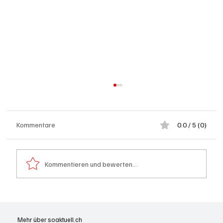
Kommentare
0.0 / 5 (0)
Kommentieren und bewerten...
Hilfikon: Brand in Heustock führt zu
stundenlangen Löscharbeiten
Mehr über soaktuell.ch