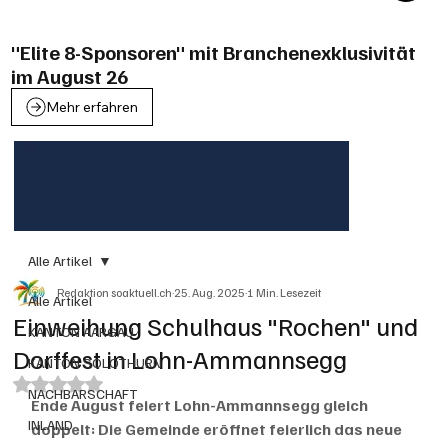
"Elite 8-Sponsoren" mit Branchenexklusivität
im August 26
Mehr erfahren
Alle Artikel
Redaktion soaktuell.ch
25. Aug. 2025
1 Min. Lesezeit
Alle Artikel
Einweihung Schulhaus "Rochen" und
KANTON AARGAU
Dorffest in Lohn-Ammannsegg
KANTON SOLOTHURN
Mit NaN von 5 Sternen bewertet.
NACHBARSCHAFT
Ende August feiert Lohn-Ammannsegg gleich 
INLAND
doppelt: Die Gemeinde eröffnet feierlich das neue 