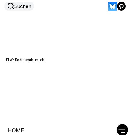
Suchen
PLAY Radio soaktuell.ch
HOME