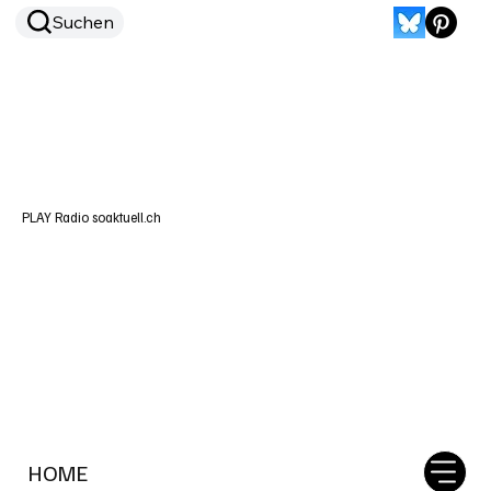
Suchen
PLAY Radio soaktuell.ch
HOME