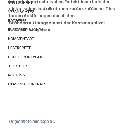
ist auf einen technischen Defekt innerhalb der 
WIRTSCHAFT
elektrischen Installationen zurückzuführen. Dies 
VERMISCHTES
haben Abklärungen durch den 
RATGEBER
Brandermittlungsdienst der Kantonspolizei 
Solothurn ergeben.
IN EIGENER SACHE
KOMMENTARE
LESERBRIEFE
PUBLIREPORTAGEN
TOPSTORY
MUGA'26
GEMEINDEPORTRÄTS
Originalfoto der Kapo SO