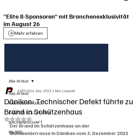
"Elite 8-Sponsoren" mit Branchenexklusivität
im August 26
Mehr erfahren
Alle Artikel
KAPO SO
6. Dez. 2022
1 Min. Lesezeit
Alle Artikel
Däniken: Technischer Defekt führte zu
KANTON AARGAU
Brand in Schützenhaus
KANTON SOLOTHURN
Mit NaN von 5 Sternen bewertet.
NACHBARSCHAFT
Der Brand im Schützenhaus an der 
INLAND
Muniweidstrasse in Däniken vom 3. Dezember 2022 