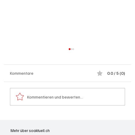
Kommentare
0.0 / 5 (0)
Kommentieren und bewerten...
Goldenes Viereck: Wie Aargau und
Solothurn den Schweizer Transit-Jackpot
Mehr über soaktuell.ch
nutzen