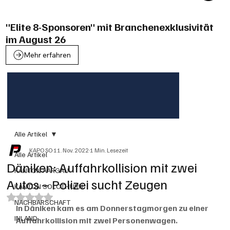
"Elite 8-Sponsoren" mit Branchenexklusivität
im August 26
Mehr erfahren
Alle Artikel
KAPO SO
11. Nov. 2022
1 Min. Lesezeit
Alle Artikel
Däniken: Auffahrkollision mit zwei
KANTON AARGAU
Autos – Polizei sucht Zeugen
KANTON SOLOTHURN
Mit NaN von 5 Sternen bewertet.
NACHBARSCHAFT
In Däniken kam es am Donnerstagmorgen zu einer 
INLAND
Auffahrkollision mit zwei Personenwagen. 