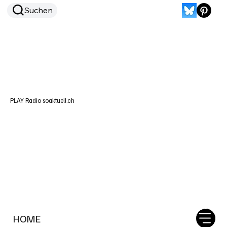
Suchen
PLAY Radio soaktuell.ch
HOME