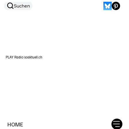
Suchen
PLAY Radio soaktuell.ch
HOME