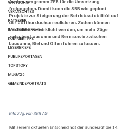
Ausbauprogramm ZEB für die Umsetzung 
WIRTSCHAFT
freigegeben. Damit kann die SBB wie geplant 
VERMISCHTES
Projekte zur Steigerung der Betriebsstabilität auf 
RATGEBER
der Gotthardachse realisieren. Zudem können 
Vorhaben verwirklicht werden, um mehr Züge 
IN EIGENER SACHE
zwischen Lausanne und Bern sowie zwischen 
KOMMENTARE
Lausanne, Biel und Olten fahren zu lassen.
LESERBRIEFE
PUBLIREPORTAGEN
TOPSTORY
MUGA'26
GEMEINDEPORTRÄTS
Bild zVg. von SBB AG
Mit seinem aktuellen Entscheid hat der Bundesrat die 14. 