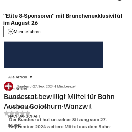
"Elite 8-Sponsoren" mit Branchenexklusivität
im August 26
Mehr erfahren
Alle Artikel
Bundesrat
27. Sept. 2024
1 Min. Lesezeit
Alle Artikel
Bundesrat bewilligt Mittel für Bahn-
KANTON AARGAU
Ausbau Solothurn-Wanzwil
KANTON SOLOTHURN
Mit NaN von 5 Sternen bewertet.
NACHBARSCHAFT
Der Bundesrat hat an seiner Sitzung vom 27. 
INLAND
September 2024 weitere Mittel aus dem Bahn-