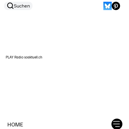
Suchen
PLAY Radio soaktuell.ch
HOME