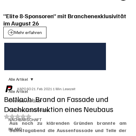
"Elite 8-Sponsoren" mit Branchenexklusivität
im August 26
Mehr erfahren
Alle Artikel
KAPO SO
21. Feb. 2021
1 Min. Lesezeit
Alle Artikel
Bettlach: Brand an Fassade und
KANTON AARGAU
Dachkonstruktion eines Neubaus
KANTON SOLOTHURN
Mit NaN von 5 Sternen bewertet.
NACHBARSCHAFT
Aus noch zu klärenden Gründen brannte am 
INLAND
Samstagabend die Aussenfassade und Teile der 