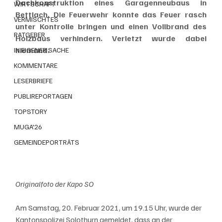
Dachkonstruktion eines Garagenneubaus in 
WIRTSCHAFT
Bettlach. Die Feuerwehr konnte das Feuer rasch 
VERMISCHTES
unter Kontrolle bringen und einen Vollbrand des 
RATGEBER
Holzbaus verhindern. Verletzt wurde dabei 
niemand.
IN EIGENER SACHE
KOMMENTARE
LESERBRIEFE
PUBLIREPORTAGEN
TOPSTORY
MUGA'26
GEMEINDEPORTRÄTS
Originalfoto der Kapo SO
Am Samstag, 20. Februar 2021, um 19.15 Uhr, wurde der 
Kantonspolizei Solothurn gemeldet, dass an der 