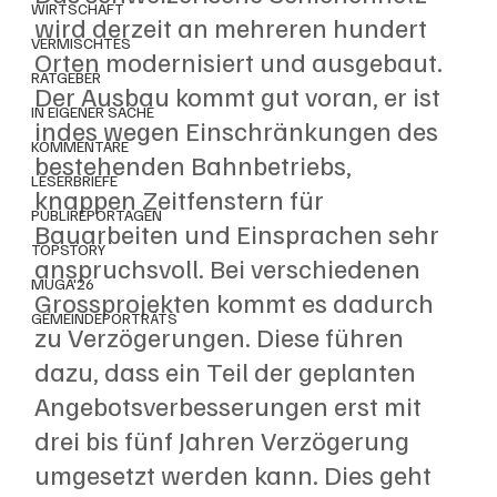
WIRTSCHAFT
wird derzeit an mehreren hundert 
VERMISCHTES
Orten modernisiert und ausgebaut. 
RATGEBER
Der Ausbau kommt gut voran, er ist 
IN EIGENER SACHE
indes wegen Einschränkungen des 
KOMMENTARE
bestehenden Bahnbetriebs, 
LESERBRIEFE
knappen Zeitfenstern für 
PUBLIREPORTAGEN
Bauarbeiten und Einsprachen sehr 
TOPSTORY
anspruchsvoll. Bei verschiedenen 
MUGA'26
Grossprojekten kommt es dadurch 
GEMEINDEPORTRÄTS
zu Verzögerungen. Diese führen 
dazu, dass ein Teil der geplanten 
Angebotsverbesserungen erst mit 
drei bis fünf Jahren Verzögerung 
umgesetzt werden kann. Dies geht 