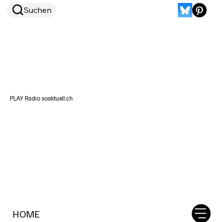
Suchen
PLAY Radio soaktuell.ch
HOME