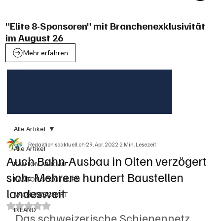
"Elite 8-Sponsoren" mit Branchenexklusivität
im August 26
Mehr erfahren
Alle Artikel
Redaktion soaktuell.ch
29. Apr. 2022
2 Min. Lesezeit
Alle Artikel
Auch Bahn-Ausbau in Olten verzögert
KANTON AARGAU
sich: Mehrere hundert Baustellen
KANTON SOLOTHURN
landesweit
NACHBARSCHAFT
Mit NaN von 5 Sternen bewertet.
INLAND
Das schweizerische Schienennetz 