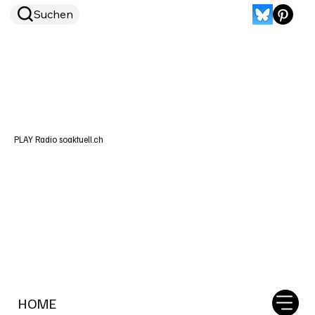
Suchen
PLAY Radio soaktuell.ch
HOME