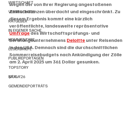
WIRTSCHAFT
wegen der von ihrer Regierung angestoßenen 
Zollturbulenzen überdacht und eingeschränkt. Zu 
VERMISCHTES
diesem Ergebnis kommt eine kürzlich 
RATGEBER
veröffentlichte, landesweite repräsentative 
IN EIGENER SACHE
Umfrage
 des Wirtschaftsprüfungs- und 
KOMMENTARE
Beratungsunternehmens 
Deloitte
 unter Reisenden 
in den USA. Demnach sind die durchschnittlichen 
LESERBRIEFE
Sommerreisebudgets nach Ankündigung der Zölle 
PUBLIREPORTAGEN
am 2. April 2025 um 361 Dollar gesunken.
TOPSTORY
pte.
MUGA'26
GEMEINDEPORTRÄTS