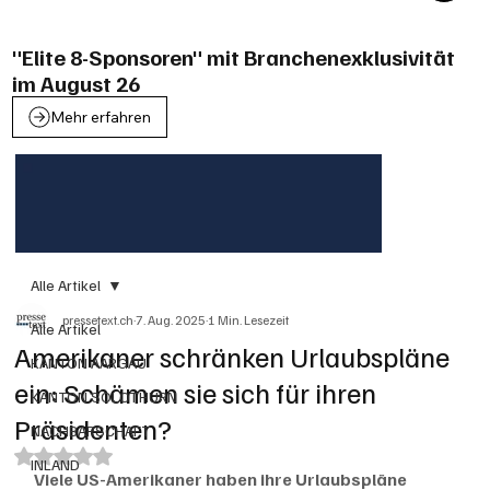
"Elite 8-Sponsoren" mit Branchenexklusivität
im August 26
Mehr erfahren
Alle Artikel
pressetext.ch
7. Aug. 2025
1 Min. Lesezeit
Alle Artikel
Amerikaner schränken Urlaubspläne
KANTON AARGAU
ein: Schämen sie sich für ihren
KANTON SOLOTHURN
Präsidenten?
NACHBARSCHAFT
Mit NaN von 5 Sternen bewertet.
INLAND
Viele US-Amerikaner haben ihre Urlaubspläne 