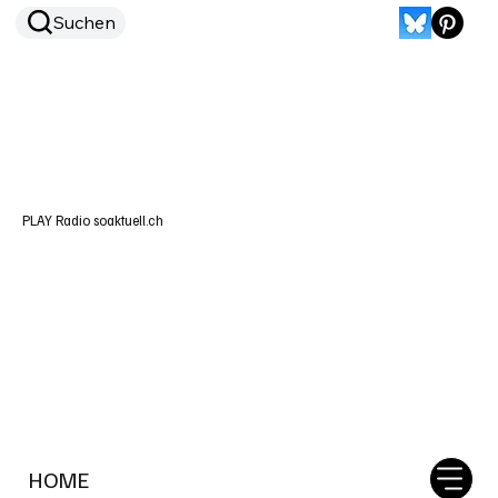
Suchen
PLAY Radio soaktuell.ch
HOME