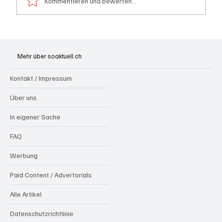
Kommentieren und bewerten...
Badi Seengen: 62-jährige Frau von
Badegast tätlich angegriffen (Zeugen
Mehr über soaktuell.ch
gesucht)
Kontakt / Impressum
Über uns
In eigener Sache
FAQ
Werbung
Paid Content / Advertorials
Alle Artikel
Datenschutzrichtlinie