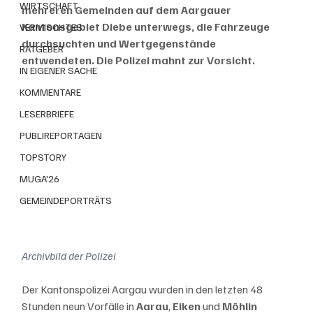
WIRTSCHAFT
mehreren Gemeinden auf dem Aargauer 
Kantonsgebiet Diebe unterwegs, die Fahrzeuge 
VERMISCHTES
durchsuchten und Wertgegenstände 
RATGEBER
entwendeten. Die Polizei mahnt zur Vorsicht.
IN EIGENER SACHE
KOMMENTARE
LESERBRIEFE
PUBLIREPORTAGEN
TOPSTORY
MUGA'26
GEMEINDEPORTRÄTS
Archivbild der Polizei
Der Kantonspolizei Aargau wurden in den letzten 48 
Stunden neun Vorfälle in 
Aarau
, 
Eiken 
und 
Möhlin 