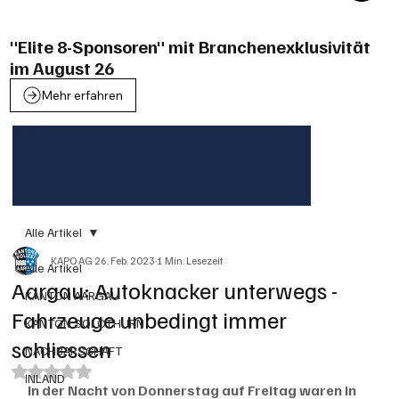
"Elite 8-Sponsoren" mit Branchenexklusivität
im August 26
Mehr erfahren
Alle Artikel
KAPO AG
26. Feb. 2023
1 Min. Lesezeit
Alle Artikel
Aargau: Autoknacker unterwegs -
KANTON AARGAU
Fahrzeuge unbedingt immer
KANTON SOLOTHURN
schliessen
NACHBARSCHAFT
Mit NaN von 5 Sternen bewertet.
INLAND
In der Nacht von Donnerstag auf Freitag waren in 