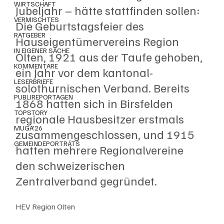
WIRTSCHAFT
Jubeljahr – hätte stattfinden sollen: 
VERMISCHTES
Die Geburtstagsfeier des 
RATGEBER
Hauseigentümervereins Region 
IN EIGENER SACHE
Olten, 1921 aus der Taufe gehoben, 
KOMMENTARE
ein Jahr vor dem kantonal-
LESERBRIEFE
solothurnischen Verband. Bereits 
PUBLIREPORTAGEN
1868 hatten sich in Birsfelden 
TOPSTORY
regionale Hausbesitzer erstmals 
MUGA'26
zusammengeschlossen, und 1915 
GEMEINDEPORTRÄTS
hatten mehrere Regionalvereine 
den schweizerischen 
Zentralverband gegründet. 
HEV Region Olten