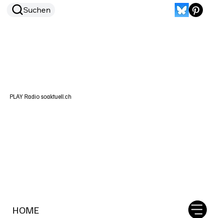
Suchen
PLAY Radio soaktuell.ch
HOME