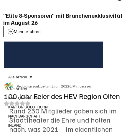
"Elite 8-Sponsoren" mit Branchenexklusivität
im August 26
Mehr erfahren
Alle Artikel
Redaktion soaktuell.ch
1. Juni 2022
1 Min. Lesezeit
Alle Artikel
100-Jahr-Feier des HEV Region Olten
KANTON AARGAU
Mit NaN von 5 Sternen bewertet.
KANTON SOLOTHURN
Rund 250 Mitglieder gaben sich im 
NACHBARSCHAFT
Stadttheater die Ehre und holten 
INLAND
nach, was 2021 – im eigentlichen 