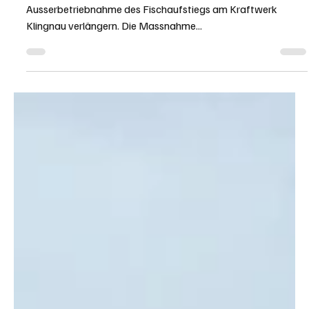
Kanton Aargau
10. Apr. 2025
2 Min. Lesezeit
KANTON AARGAU
Ausbreitung der räuberischen
Schwarzmeergrundel beim Kraftwerk Klingnau
stoppen
Das Departement Bau, Verkehr und Umwelt will die
Ausserbetriebnahme des Fischaufstiegs am Kraftwerk
Klingnau verlängern. Die Massnahme...