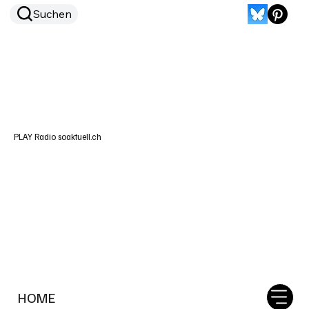
Suchen
PLAY Radio soaktuell.ch
HOME