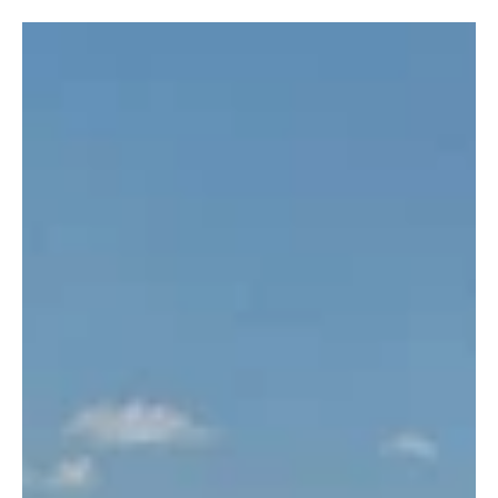
KAPO AG
23. Juni 2024
1 Min. Lesezeit
KANTON AARGAU
Klingnau: Frontalkollision fordert fünf Verletzte,
darunter ein neunjähriges Kind
Zwischen Klingnau und Koblenz ereignete sich am
Samstagnachmittag eine Frontalkollision. Dabei wurden
sämtliche Insassen der beiden...