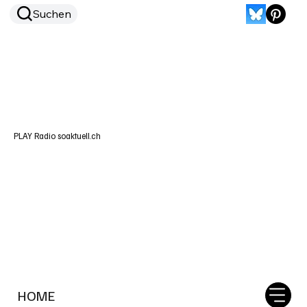
Suchen
PLAY Radio soaktuell.ch
HOME