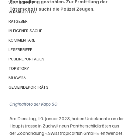
Zoohandlung gestohlen. Zur Ermittlung der 
WIRTSCHAFT
Täterschaft sucht die Polizei Zeugen. 
VERMISCHTES
RATGEBER
IN EIGENER SACHE
KOMMENTARE
LESERBRIEFE
PUBLIREPORTAGEN
TOPSTORY
MUGA'26
GEMEINDEPORTRÄTS
Originalfoto der Kapo SO
Am Dienstag, 10. Januar 2023, haben Unbekannte an der 
Hauptstrasse in Zuchwil neun Pantherschildkröten aus 
der Zoohandlung «Swisstropicalfish GmbH» entwendet. 