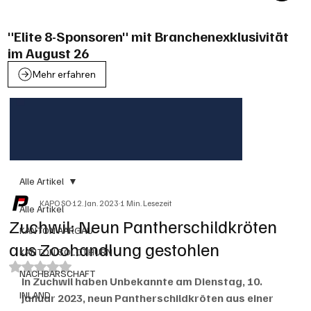
"Elite 8-Sponsoren" mit Branchenexklusivität
im August 26
Mehr erfahren
Alle Artikel
KAPO SO
12. Jan. 2023
1 Min. Lesezeit
Alle Artikel
Zuchwil: Neun Pantherschildkröten
KANTON AARGAU
aus Zoohandlung gestohlen
KANTON SOLOTHURN
Mit NaN von 5 Sternen bewertet.
NACHBARSCHAFT
In Zuchwil haben Unbekannte am Dienstag, 10. 
INLAND
Januar 2023, neun Pantherschildkröten aus einer 