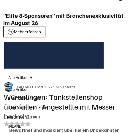
"Elite 8-Sponsoren" mit Branchenexklusivität
im August 26
Mehr erfahren
Alle Artikel
KAPO AG
10. Sept. 2022
1 Min. Lesezeit
Alle Artikel
Würenlingen: Tankstellenshop
KANTON AARGAU
überfallen - Angestellte mit Messer
KANTON SOLOTHURN
bedroht
NACHBARSCHAFT
Mit NaN von 5 Sternen bewertet.
INLAND
Bewaffnet und maskiert überfiel ein Unbekannter 