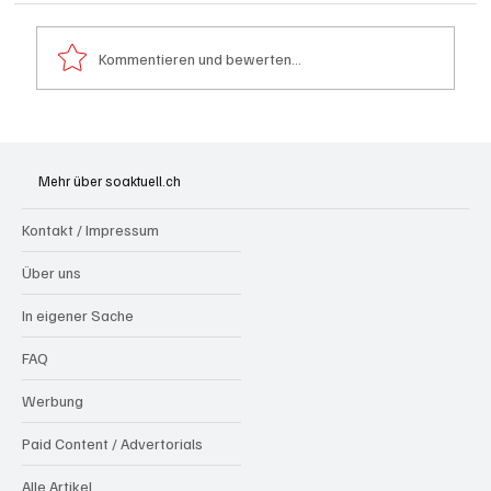
Kommentieren und bewerten...
Hilfikon: Brand in Heustock führt zu
stundenlangen Löscharbeiten
Mehr über soaktuell.ch
Kontakt / Impressum
Über uns
In eigener Sache
FAQ
Werbung
Paid Content / Advertorials
Alle Artikel