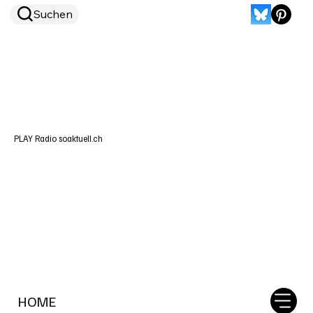
Suchen
PLAY Radio soaktuell.ch
HOME