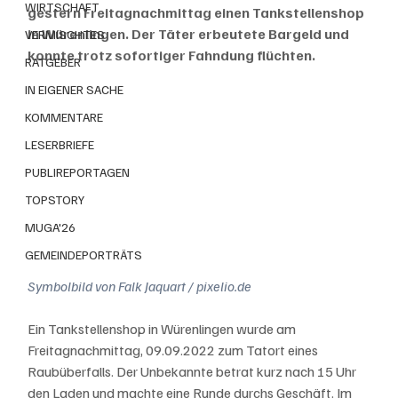
WIRTSCHAFT
gestern Freitagnachmittag einen Tankstellenshop 
in Würenlingen. Der Täter erbeutete Bargeld und 
VERMISCHTES
konnte trotz sofortiger Fahndung flüchten.
RATGEBER
IN EIGENER SACHE
KOMMENTARE
LESERBRIEFE
PUBLIREPORTAGEN
TOPSTORY
MUGA'26
GEMEINDEPORTRÄTS
Symbolbild von Falk Jaquart / pixelio.de
Ein Tankstellenshop in Würenlingen wurde am 
Freitagnachmittag, 09.09.2022 zum Tatort eines 
Raubüberfalls. Der Unbekannte betrat kurz nach 15 Uhr 
den Laden und machte eine Runde durchs Geschäft. Im 