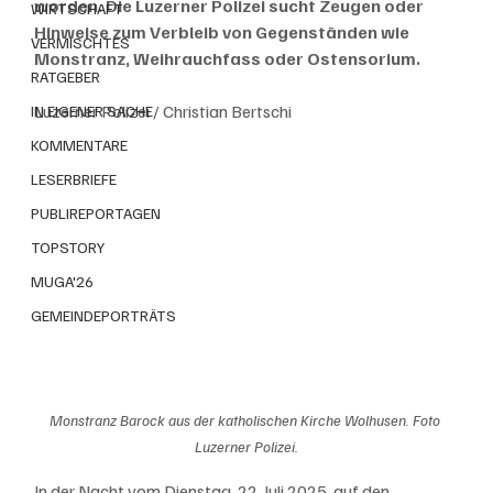
worden. Die Luzerner Polizei sucht Zeugen oder 
WIRTSCHAFT
Hinweise zum Verbleib von Gegenständen wie 
VERMISCHTES
Monstranz, Weihrauchfass oder Ostensorium.
RATGEBER
Luzerner Polizei / Christian Bertschi
IN EIGENER SACHE
KOMMENTARE
LESERBRIEFE
PUBLIREPORTAGEN
TOPSTORY
MUGA'26
GEMEINDEPORTRÄTS
Monstranz Barock aus der katholischen Kirche Wolhusen. Foto 
Luzerner Polizei.
In der Nacht vom Dienstag, 22. Juli 2025, auf den 