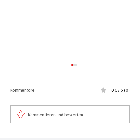
Kommentare
0.0 / 5 (0)
Kommentieren und bewerten...
Spürnasen im Dauereinsatz: Der Aargau ist