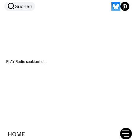
Suchen
PLAY Radio soaktuell.ch
HOME