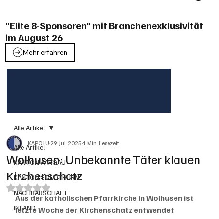
"Elite 8-Sponsoren" mit Branchenexklusivität
im August 26
Mehr erfahren
Alle Artikel
KAPO LU
29. Juli 2025
1 Min. Lesezeit
Alle Artikel
Wolhusen: Unbekannte Täter klauen
KANTON AARGAU
Kirchenschatz
KANTON SOLOTHURN
Mit NaN von 5 Sternen bewertet.
NACHBARSCHAFT
Aus der katholischen Pfarrkirche in Wolhusen ist 
INLAND
letzte Woche der Kirchenschatz entwendet 