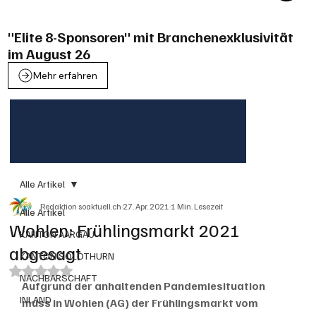
"Elite 8-Sponsoren" mit Branchenexklusivität
im August 26
Mehr erfahren
Alle Artikel
Redaktion soaktuell.ch
27. Apr. 2021
1 Min. Lesezeit
Alle Artikel
Wohlen: Frühlingsmarkt 2021
KANTON AARGAU
abgesagt
KANTON SOLOTHURN
Mit NaN von 5 Sternen bewertet.
NACHBARSCHAFT
Aufgrund der anhaltenden Pandemiesituation 
INLAND
muss in Wohlen (AG) der Frühlingsmarkt vom 