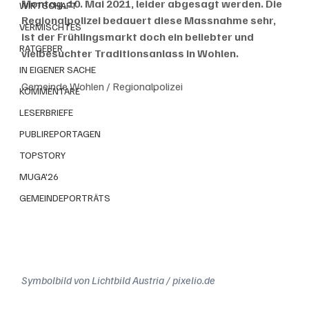
Montag, 10. Mai 2021, leider abgesagt werden. Die 
WIRTSCHAFT
Regionalpolizei bedauert diese Massnahme sehr, 
VERMISCHTES
ist der Frühlingsmarkt doch ein beliebter und 
RATGEBER
vielbesuchter Traditionsanlass in Wohlen. 
IN EIGENER SACHE
Gemeinde Wohlen / Regionalpolizei
KOMMENTARE
LESERBRIEFE
PUBLIREPORTAGEN
TOPSTORY
MUGA'26
GEMEINDEPORTRÄTS
Symbolbild von Lichtbild Austria / pixelio.de