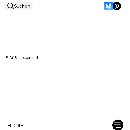
Suchen
PLAY Radio soaktuell.ch
HOME