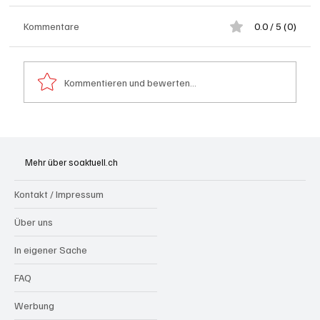
Kommentare
0.0 / 5 (0)
Kommentieren und bewerten...
Badi Seengen: 62-jährige Frau von
Badegast tätlich angegriffen (Zeugen
Mehr über soaktuell.ch
gesucht)
Kontakt / Impressum
Über uns
In eigener Sache
FAQ
Werbung