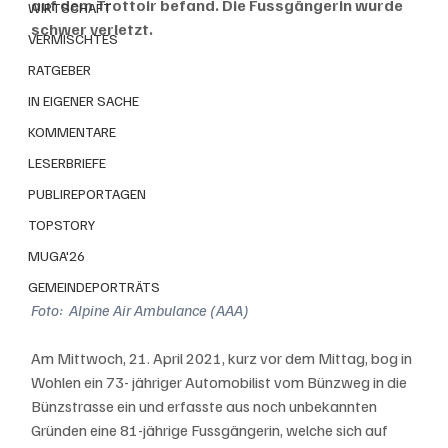
auf dem Trottoir befand. Die Fussgängerin wurde 
WIRTSCHAFT
schwer verletzt.
VERMISCHTES
RATGEBER
IN EIGENER SACHE
KOMMENTARE
LESERBRIEFE
PUBLIREPORTAGEN
TOPSTORY
MUGA'26
GEMEINDEPORTRÄTS
Foto:  Alpine Air Ambulance (AAA)
Am Mittwoch, 21. April 2021, kurz vor dem Mittag, bog in 
Wohlen ein 73- jähriger Automobilist vom Bünzweg in die 
Bünzstrasse ein und erfasste aus noch unbekannten 
Gründen eine 81-jährige Fussgängerin, welche sich auf 