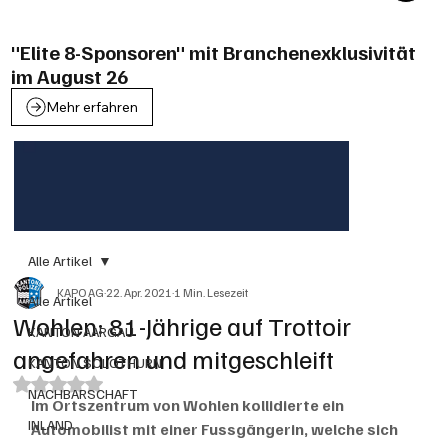
"Elite 8-Sponsoren" mit Branchenexklusivität
im August 26
Mehr erfahren
Alle Artikel
KAPO AG
22. Apr. 2021
1 Min. Lesezeit
Alle Artikel
Wohlen: 81-Jährige auf Trottoir
KANTON AARGAU
angefahren und mitgeschleift
KANTON SOLOTHURN
Mit NaN von 5 Sternen bewertet.
NACHBARSCHAFT
Im Ortszentrum von Wohlen kollidierte ein 
INLAND
Automobilist mit einer Fussgängerin, welche sich 