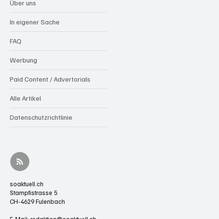
Über uns
In eigener Sache
FAQ
Werbung
Paid Content / Advertorials
Alle Artikel
Datenschutzrichtlinie
soaktuell.ch
Stampfistrasse 5
CH-4629 Fulenbach
E-Mail:
redaktion@soaktuell.ch