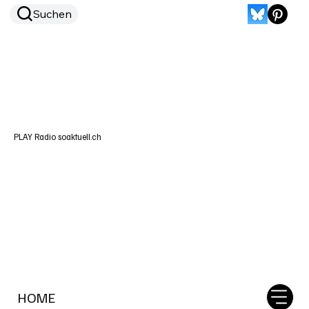
Suchen
PLAY Radio soaktuell.ch
HOME