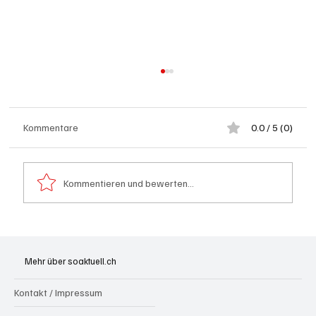
Kommentare
0.0 / 5 (0)
Kommentieren und bewerten...
Aargau: Barbara Borer-Mathys soll SVP-
Ständeratskandidatin werden
Mehr über soaktuell.ch
Kontakt / Impressum