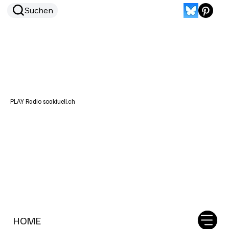
Suchen
PLAY Radio soaktuell.ch
HOME