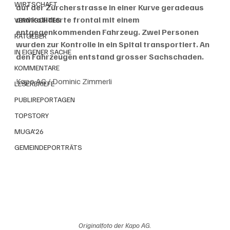
WIRTSCHAFT
auf der Zürcherstrasse in einer Kurve geradeaus 
und kollidierte frontal mit einem 
VERMISCHTES
entgegenkommenden Fahrzeug. Zwei Personen 
RATGEBER
wurden zur Kontrolle in ein Spital transportiert. An 
IN EIGENER SACHE
den Fahrzeugen entstand grosser Sachschaden.
KOMMENTARE
Kapo AG / Dominic Zimmerli
LESERBRIEFE
PUBLIREPORTAGEN
TOPSTORY
MUGA'26
GEMEINDEPORTRÄTS
Originalfoto der Kapo AG.