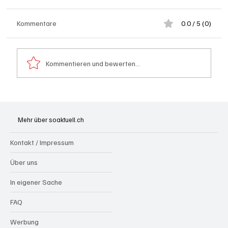
Kommentare
0.0 / 5 (0)
Kommentieren und bewerten...
Spürnasen im Dauereinsatz: Der Aargau ist
die Schweizer Hochburg der Polizeihunde
Mehr über soaktuell.ch
Kontakt / Impressum
Über uns
In eigener Sache
FAQ
Werbung