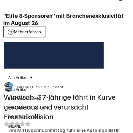
"Elite 8-Sponsoren" mit Branchenexklusivität
im August 26
Mehr erfahren
Alle Artikel
KAPO AG
1. Jan.
1 Min. Lesezeit
Alle Artikel
Windisch: 37-Jährige fährt in Kurve
KANTON AARGAU
geradeaus und verursacht
KANTON SOLOTHURN
Frontalkollision
NACHBARSCHAFT
Mit NaN von 5 Sternen bewertet.
INLAND
Am Mittwochnachmittag fuhr eine Automobilistin 