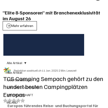
"Elite 8-Sponsoren" mit Branchenexklusivität
im August 26
Mehr erfahren
Alle Artikel
Redaktion soaktuell.ch
11. Jan. 2025
2 Min. Lesezeit
Alle Artikel
TCS Camping Sempach gehört zu den
KANTON AARGAU
hundert besten Campingplätzen
KANTON SOLOTHURN
Europas
NACHBARSCHAFT
Mit NaN von 5 Sternen bewertet.
INLAND
Europas führendes Reise- und Buchungsportal für 