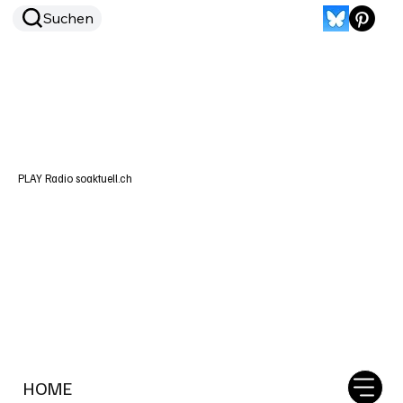
Suchen
PLAY Radio soaktuell.ch
HOME