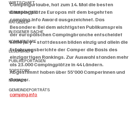
WIRTSCHAFT
Campingurlaube, hat zum 14. Mal die besten 
Campingplätze Europas mit dem begehrten 
VERMISCHTES
camping.info Award ausgezeichnet. Das 
RATGEBER
Besondere: Bei dem wichtigsten Publikumspreis 
IN EIGENER SACHE
der europäischen Campingbranche entscheidet 
KOMMENTARE
keine Jury – stattdessen bilden einzig und allein die 
Erfahrungsberichte der Camper die Basis des 
LESERBRIEFE
einzigartigen Rankings. Zur Auswahl standen mehr 
PUBLIREPORTAGEN
als 23.000 Campingplätze in 44 Ländern. 
TOPSTORY
Abgestimmt haben über 55'000 Camperinnen und 
Camper. 
MUGA'26
GEMEINDEPORTRÄTS
camping.info