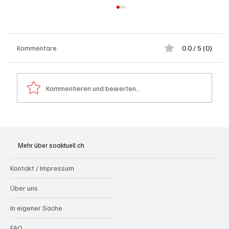
Kommentare
0.0 / 5 (0)
Kommentieren und bewerten...
Spürnasen im Dauereinsatz: Der Aargau ist
die Schweizer Hochburg der Polizeihunde
Mehr über soaktuell.ch
Kontakt / Impressum
Über uns
In eigener Sache
FAQ