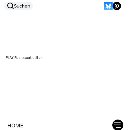
Suchen
PLAY Radio soaktuell.ch
HOME