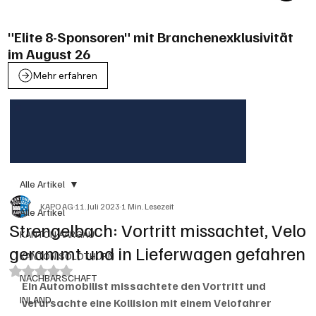
"Elite 8-Sponsoren" mit Branchenexklusivität
im August 26
Mehr erfahren
Alle Artikel
KAPO AG
11. Juli 2023
1 Min. Lesezeit
Alle Artikel
Strengelbach: Vortritt missachtet, Velo
KANTON AARGAU
gerammt und in Lieferwagen gefahren
KANTON SOLOTHURN
Mit NaN von 5 Sternen bewertet.
NACHBARSCHAFT
Ein Automobilist missachtete den Vortritt und 
INLAND
verursachte eine Kollision mit einem Velofahrer 