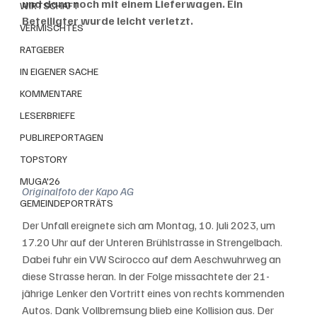
und dann noch mit einem Lieferwagen. Ein 
WIRTSCHAFT
Beteiligter wurde leicht verletzt.
VERMISCHTES
RATGEBER
IN EIGENER SACHE
KOMMENTARE
LESERBRIEFE
PUBLIREPORTAGEN
TOPSTORY
MUGA'26
Originalfoto der Kapo AG
GEMEINDEPORTRÄTS
Der Unfall ereignete sich am Montag, 10. Juli 2023, um 
17.20 Uhr auf der Unteren Brühlstrasse in Strengelbach. 
Dabei fuhr ein VW Scirocco auf dem Aeschwuhrweg an 
diese Strasse heran. In der Folge missachtete der 21-
jährige Lenker den Vortritt eines von rechts kommenden 
Autos. Dank Vollbremsung blieb eine Kollision aus. Der 