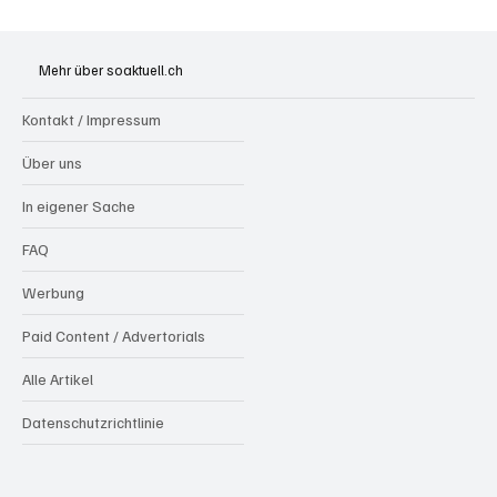
Spürnasen im Dauereinsatz: Der Aargau ist
die Schweizer Hochburg der Polizeihunde
Mehr über soaktuell.ch
Kontakt / Impressum
Über uns
In eigener Sache
FAQ
Werbung
Paid Content / Advertorials
Alle Artikel
Datenschutzrichtlinie