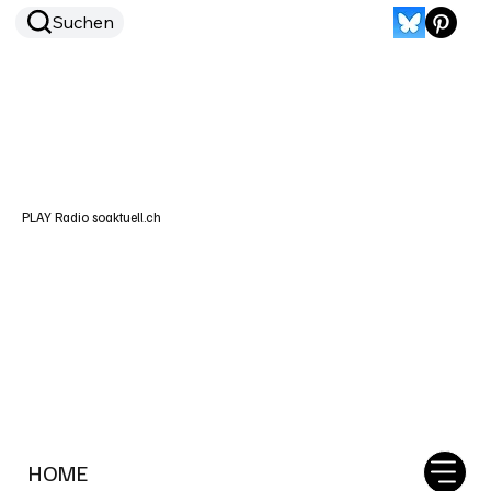
Suchen
PLAY Radio soaktuell.ch
HOME