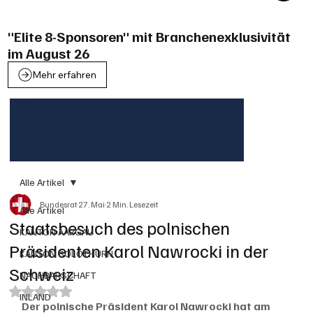
"Elite 8-Sponsoren" mit Branchenexklusivität
im August 26
Mehr erfahren
Alle Artikel
Bundesrat
27. Mai
2 Min. Lesezeit
Alle Artikel
Staatsbesuch des polnischen
KANTON AARGAU
Präsidenten Karol Nawrocki in der
KANTON SOLOTHURN
Schweiz
NACHBARSCHAFT
Mit NaN von 5 Sternen bewertet.
INLAND
Der polnische Präsident Karol Nawrocki hat am 