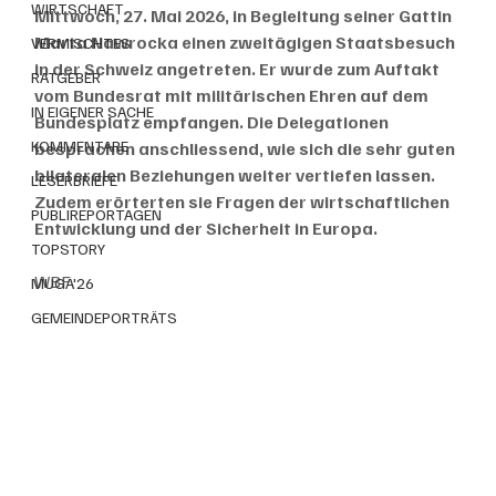
WIRTSCHAFT
Mittwoch, 27. Mai 2026, in Begleitung seiner Gattin 
Marta Nawrocka einen zweitägigen Staatsbesuch 
VERMISCHTES
in der Schweiz angetreten. Er wurde zum Auftakt 
RATGEBER
vom Bundesrat mit militärischen Ehren auf dem 
IN EIGENER SACHE
Bundesplatz empfangen. Die Delegationen 
KOMMENTARE
besprachen anschliessend, wie sich die sehr guten 
bilateralen Beziehungen weiter vertiefen lassen. 
LESERBRIEFE
Zudem erörterten sie Fragen der wirtschaftlichen 
PUBLIREPORTAGEN
Entwicklung und der Sicherheit in Europa.
TOPSTORY
WBF
MUGA'26
GEMEINDEPORTRÄTS