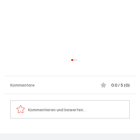
Kommentare
0.0 / 5 (0)
Kommentieren und bewerten...
Schulanfang: Achtung Kinder