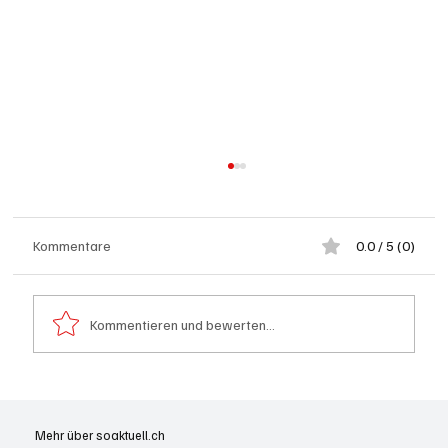
Kommentare
0.0 / 5 (0)
Kommentieren und bewerten...
Schulanfang: Achtung Kinder
Mehr über soaktuell.ch