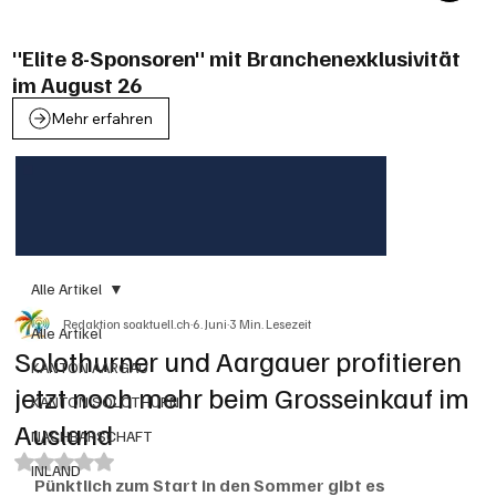
"Elite 8-Sponsoren" mit Branchenexklusivität
im August 26
Mehr erfahren
Alle Artikel
Redaktion soaktuell.ch
6. Juni
3 Min. Lesezeit
Alle Artikel
Solothurner und Aargauer profitieren
KANTON AARGAU
jetzt noch mehr beim Grosseinkauf im
KANTON SOLOTHURN
Ausland
NACHBARSCHAFT
Mit NaN von 5 Sternen bewertet.
INLAND
Pünktlich zum Start in den Sommer gibt es 