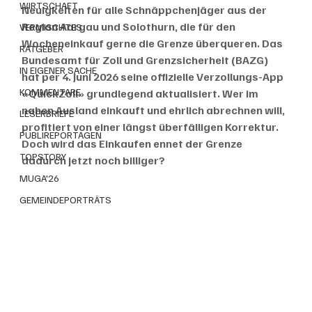
WIRTSCHAFT
Neuigkeiten für alle Schnäppchenjäger aus der 
Region Aargau und Solothurn, die für den 
VERMISCHTES
Wocheneinkauf gerne die Grenze überqueren. Das 
RATGEBER
Bundesamt für Zoll und Grenzsicherheit (BAZG) 
IN EIGENER SACHE
hat per 4. Juni 2026 seine offizielle Verzollungs-App 
KOMMENTARE
«QuickZoll» grundlegend aktualisiert. Wer im 
nahen Ausland einkauft und ehrlich abrechnen will, 
LESERBRIEFE
profitiert von einer längst überfälligen Korrektur. 
PUBLIREPORTAGEN
Doch wird das Einkaufen ennet der Grenze 
TOPSTORY
dadurch jetzt noch billiger?
MUGA'26
GEMEINDEPORTRÄTS