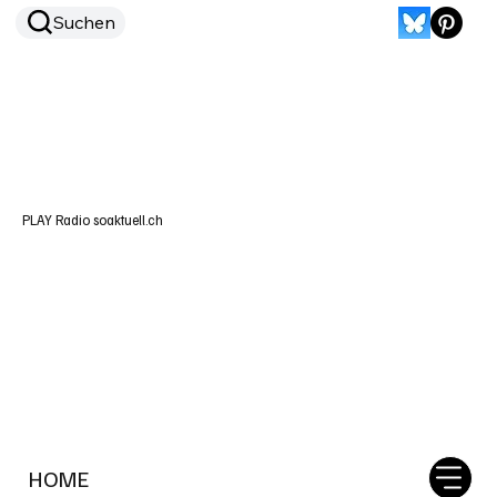
Suchen
PLAY Radio soaktuell.ch
HOME