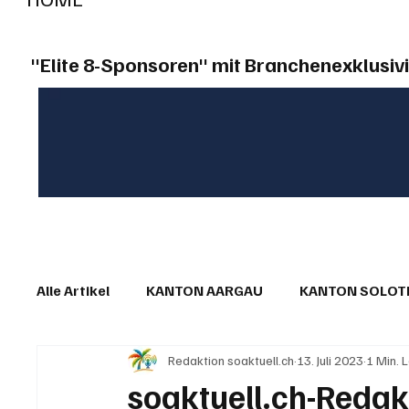
"Elite 8-Sponsoren" mit Branchenexklusivi
Alle Artikel
KANTON AARGAU
KANTON SOLO
Redaktion soaktuell.ch
13. Juli 2023
1 Min. 
IN EIGENER SACHE
KOMMENTARE
LESER
soaktuell.ch-Redak