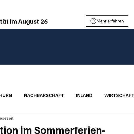
tät im August 26
Mehr erfahren
THURN
NACHBARSCHAFT
INLAND
WIRTSCHAF
Lesezeit
BRIEFE
PUBLIREPORTAGEN
TOPSTORY
MUGA'
tion im Sommerferien-