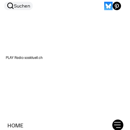
Suchen
PLAY Radio soaktuell.ch
HOME