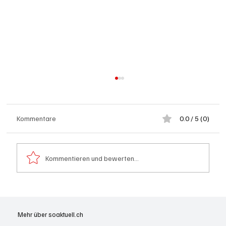
Kommentare
0.0 / 5 (0)
Kommentieren und bewerten...
Goldenes Viereck: Wie Aargau und
Solothurn den Schweizer Transit-Jackpot
Mehr über soaktuell.ch
nutzen