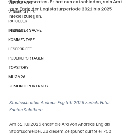
Regierungsrates. Er hat nun entschieden, sein Amt 
WIRTSCHAFT
zum Ende der Legislaturperiode 2021 bis 2025 
VERMISCHTES
niederzulegen.
RATGEBER
FDP SO
IN EIGENER SACHE
KOMMENTARE
LESERBRIEFE
PUBLIREPORTAGEN
TOPSTORY
MUGA'26
GEMEINDEPORTRÄTS
Staatsschreiber Andreas Eng tritt 2025 zurück. Foto: 
Kanton Solothurn
Am 31. Juli 2025 endet die Ära von Andreas Eng als 
Staatsschreiber. Zu diesem Zeitpunkt dürfte er 750 