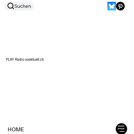
Suchen
PLAY Radio soaktuell.ch
HOME