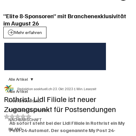
"Elite 8-Sponsoren" mit Branchenexklusivität
im August 26
Mehr erfahren
Alle Artikel
Redaktion soaktuell.ch
23. Okt. 2023
1 Min. Lesezeit
Alle Artikel
Rothrist: Lidl Filiale ist neuer
KANTON AARGAU
Zugangspunkt für Postsendungen
KANTON SOLOTHURN
Mit NaN von 5 Sternen bewertet.
NACHBARSCHAFT
Ab sofort steht bei der Lidl Filiale in Rothrist ein My 
INLAND
Post 24-Automat. Der sogenannte My Post 24-