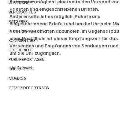
Automat ermöglicht einerseits den Versand von 
WIRTSCHAFT
Paketen und eingeschriebenen Briefen. 
VERMISCHTES
Andererseits ist es möglich, Pakete und 
RATGEBER
eingeschriebene Briefe rund um die Uhr beim My 
Post 24-Automaten abzuholen. Im Gegensatz zu 
IN EIGENER SACHE
einer Postfiliale ist dieser Empfangsort für das 
KOMMENTARE
Versenden und Empfangen von Sendungen rund 
LESERBRIEFE
um die Uhr zugänglich.
PUBLIREPORTAGEN
Lidl Schweiz
TOPSTORY
MUGA'26
GEMEINDEPORTRÄTS