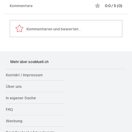
Kommentare
0.0 / 5 (0)
Kommentieren und bewerten...
Spürnasen im Dauereinsatz: Der Aargau ist
die Schweizer Hochburg der Polizeihunde
Mehr über soaktuell.ch
Kontakt / Impressum
Über uns
In eigener Sache
FAQ
Werbung