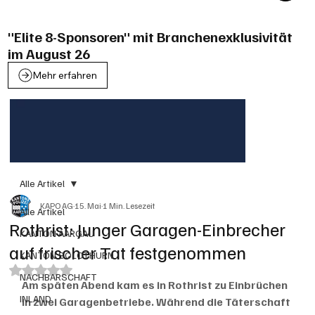
"Elite 8-Sponsoren" mit Branchenexklusivität
im August 26
Mehr erfahren
Alle Artikel
KAPO AG
15. Mai
1 Min. Lesezeit
Alle Artikel
Rothrist: Junger Garagen-Einbrecher
KANTON AARGAU
auf frischer Tat festgenommen
KANTON SOLOTHURN
Mit NaN von 5 Sternen bewertet.
NACHBARSCHAFT
Am späten Abend kam es in Rothrist zu Einbrüchen 
INLAND
in zwei Garagenbetriebe. Während die Täterschaft 