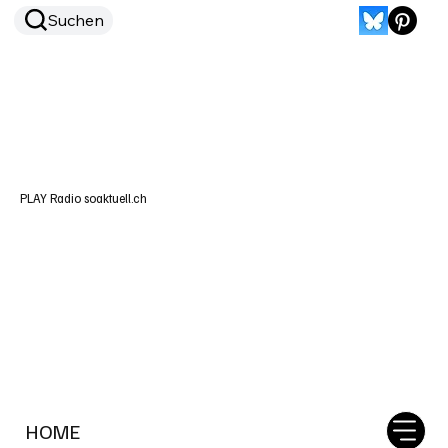
Suchen
PLAY Radio soaktuell.ch
HOME