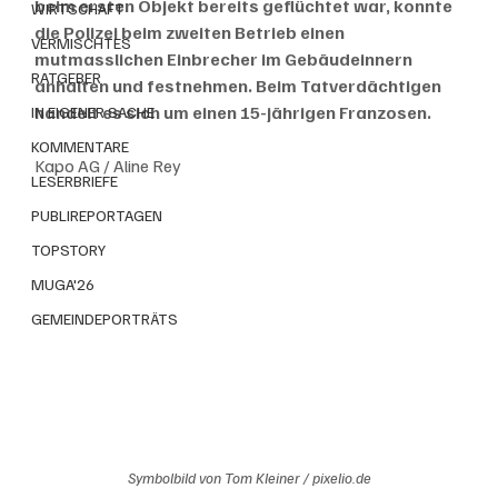
beim ersten Objekt bereits geflüchtet war, konnte 
WIRTSCHAFT
die Polizei beim zweiten Betrieb einen 
VERMISCHTES
mutmasslichen Einbrecher im Gebäudeinnern 
RATGEBER
anhalten und festnehmen. Beim Tatverdächtigen 
handelt es sich um einen 15-jährigen Franzosen.
IN EIGENER SACHE
KOMMENTARE
Kapo AG / Aline Rey
LESERBRIEFE
PUBLIREPORTAGEN
TOPSTORY
MUGA'26
GEMEINDEPORTRÄTS
Symbolbild von Tom Kleiner / pixelio.de