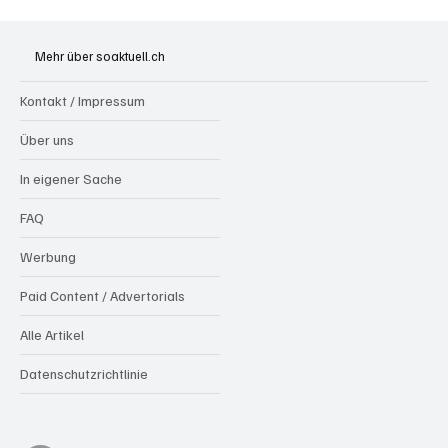
Hilfikon: Brand in Heustock führt zu
stundenlangen Löscharbeiten
Mehr über soaktuell.ch
Kontakt / Impressum
Über uns
In eigener Sache
FAQ
Werbung
Paid Content / Advertorials
Alle Artikel
Datenschutzrichtlinie