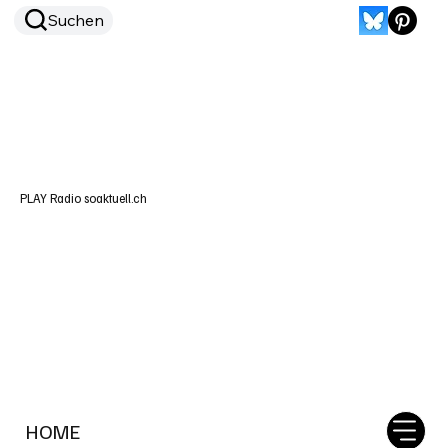
Suchen
PLAY Radio soaktuell.ch
HOME