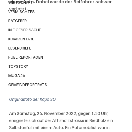
einem Auto. Dabei wurde der Beifahrer schwer 
WIRTSCHAFT
verletzt.
VERMISCHTES
RATGEBER
IN EIGENER SACHE
KOMMENTARE
LESERBRIEFE
PUBLIREPORTAGEN
TOPSTORY
MUGA'26
GEMEINDEPORTRÄTS
Originalfoto der Kapo SO
Am Samstag, 26. November 2022, gegen 1.10 Uhr, 
ereignete sich auf der Attisholzstrasse in Riedholz ein 
Selbstunfall mit einem Auto. Ein Automobilist war in 