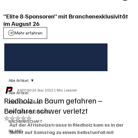
"Elite 8-Sponsoren" mit Branchenexklusivität
im August 26
Mehr erfahren
Alle Artikel
KAPO SO
26. Nov. 2022
1 Min. Lesezeit
Alle Artikel
Riedholz: In Baum gefahren –
KANTON AARGAU
Beifahrer schwer verletzt
KANTON SOLOTHURN
Mit NaN von 5 Sternen bewertet.
NACHBARSCHAFT
Auf der Attisholzstrasse in Riedholz kam es in der 
INLAND
Nacht auf Samstag zu einem Selbstunfall mit 