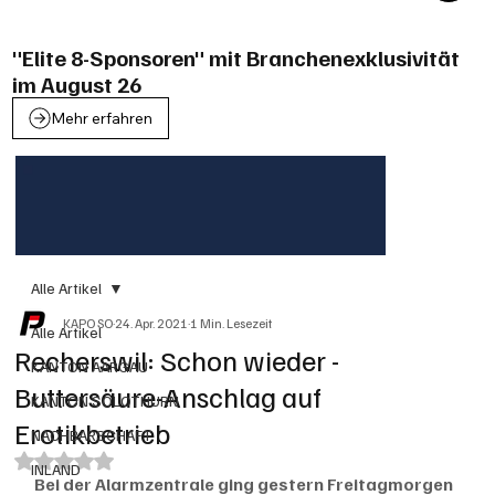
"Elite 8-Sponsoren" mit Branchenexklusivität
im August 26
Mehr erfahren
Alle Artikel
KAPO SO
24. Apr. 2021
1 Min. Lesezeit
Alle Artikel
Recherswil: Schon wieder -
KANTON AARGAU
Buttersäure-Anschlag auf
KANTON SOLOTHURN
Erotikbetrieb
NACHBARSCHAFT
Mit NaN von 5 Sternen bewertet.
INLAND
Bei der Alarmzentrale ging gestern Freitagmorgen 