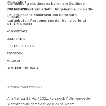
WIRTSCHAFT
die Meldung ein, dass es bei einem Gebäude in 
Recherswil extrem stinkt. Umgehend wurden die 
VERMISCHTES
Feuerwehren Recherswil und Solothurn 
RATGEBER
aufgeboten. Personen wurden keine verletzt.
IN EIGENER SACHE
KOMMENTARE
LESERBRIEFE
PUBLIREPORTAGEN
TOPSTORY
MUGA'26
GEMEINDEPORTRÄTS
Archivbild der Kapo SO
Am Freitag, 23. April 2021, kurz nach 7 Uhr, wurde der 
Alarmzentrale gemeldet, dass es bei einem 