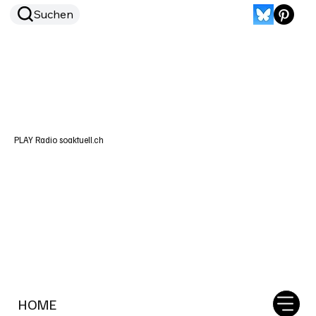
Suchen
PLAY Radio soaktuell.ch
HOME