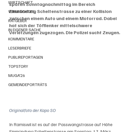
WIRTSCHAFT
späten Sonntagnachmittag im Bereich 
Einmündung Scheltenstrasse zu einer Kollision 
VERMISCHTES
zwischen einem Auto und einem Motorrad. Dabei 
RATGEBER
hat sich der Töfflenker mittelschwere 
IN EIGENER SACHE
Verletzungen zugezogen. Die Polizei sucht Zeugen.
KOMMENTARE
LESERBRIEFE
PUBLIREPORTAGEN
TOPSTORY
MUGA'26
GEMEINDEPORTRÄTS
Originalfoto der Kapo SO
In Ramiswil ist es auf der Passwangstrasse auf Höhe 
Einmündung Scheltenstrasse am Sonntag, 13. März 