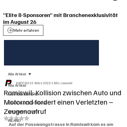
"Elite 8-Sponsoren" mit Branchenexklusivität
im August 26
Mehr erfahren
Alle Artikel
KAPO SO
15. März 2022
1 Min. Lesezeit
Alle Artikel
Ramiswil: Kollision zwischen Auto und
KANTON AARGAU
Motorrad fordert einen Verletzten –
KANTON SOLOTHURN
Zeugenaufruf
NACHBARSCHAFT
Mit NaN von 5 Sternen bewertet.
INLAND
Auf der Passwangstrasse in Ramiswil kam es am 