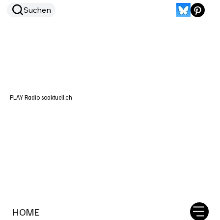
Suchen
PLAY Radio soaktuell.ch
HOME