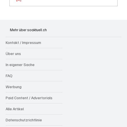
Hilfikon: Brand in Heustock führt zu
stundenlangen Löscharbeiten
Mehr über soaktuell.ch
Kontakt / Impressum
Über uns
In eigener Sache
FAQ
Werbung
Paid Content / Advertorials
Alle Artikel
Datenschutzrichtlinie