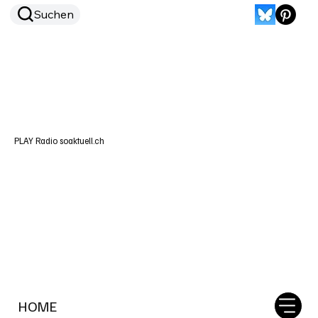
Suchen
PLAY Radio soaktuell.ch
HOME