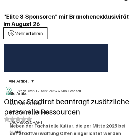
"Elite 8-Sponsoren" mit Branchenexklusivität
im August 26
Mehr erfahren
Alle Artikel
Stadt Olten
17. Sept. 2024
4 Min. Lesezeit
Alle Artikel
Oltner Stadtrat beantragt zusätzliche
KANTON AARGAU
personelle Ressourcen
KANTON SOLOTHURN
Mit NaN von 5 Sternen bewertet.
NACHBARSCHAFT
Neben der Fachstelle Kultur, die per Mitte 2025 bei 
INLAND
der Stadtverwaltung Olten eingerichtet werden 