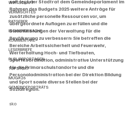
soll, legt der Stadtrat dem Gemeindeparlament im 
WIRTSCHAFT
Rahmen des Budgets 2025 weitere Anträge für 
VERMISCHTES
zusätzliche personelle Ressourcen vor, um 
RATGEBER
übergeordnete Auflagen zu erfüllen und die 
Dienstleistungen der Verwaltung für die 
IN EIGENER SACHE
Bevölkerung zu verbessern: Sie betreffen die 
KOMMENTARE
Bereiche Arbeitssicherheit und Feuerwehr, 
LESERBRIEFE
Werterhaltung Hoch- und Tiefbauten, 
PUBLIREPORTAGEN
Sportkoordination, administrative Unterstützung 
für die Primarschulstandorte und die 
TOPSTORY
Personaladministration bei der Direktion Bildung 
MUGA'26
und Sport sowie diverse Stellen bei der 
GEMEINDEPORTRÄTS
Sozialregion.
sko