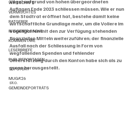
Vögel aufgrund von hohen übergeordneten 
WIRTSCHAFT
Auflagen Ende 2023 schliessen müssen. Wie er nun 
VERMISCHTES
dem Stadtrat eröffnet hat, bestehe damit keine 
RATGEBER
wirtschaftliche Grundlage mehr, um die Voliere im 
Vögeligarten mit den zur Verfügung stehenden 
IN EIGENER SACHE
finanziellen Mitteln weiterzuführen; der finanzielle 
KOMMENTARE
Ausfall nach der Schliessung in Form von 
LESERBRIEFE
wegfallenden Spenden und fehlender 
PUBLIREPORTAGEN
Unterstützung durch den Kanton habe sich als zu 
gross herausgestellt.
TOPSTORY
MUGA'26
sko.
GEMEINDEPORTRÄTS