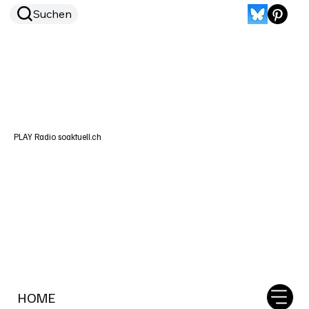
Suchen
PLAY Radio soaktuell.ch
HOME