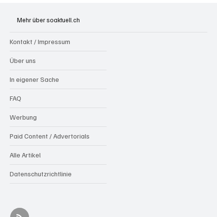
Goldenes Viereck: Wie Aargau und
Solothurn den Schweizer Transit-Jackpot
Mehr über soaktuell.ch
nutzen
Kontakt / Impressum
Über uns
In eigener Sache
FAQ
Werbung
Paid Content / Advertorials
Alle Artikel
Datenschutzrichtlinie