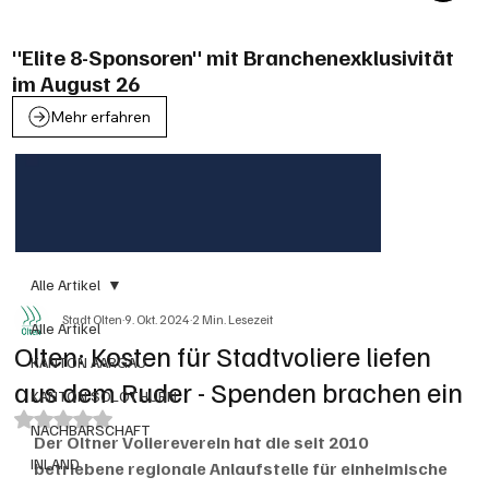
"Elite 8-Sponsoren" mit Branchenexklusivität
im August 26
Mehr erfahren
Alle Artikel
Stadt Olten
9. Okt. 2024
2 Min. Lesezeit
Alle Artikel
Olten: Kosten für Stadtvoliere liefen
KANTON AARGAU
aus dem Ruder - Spenden brachen ein
KANTON SOLOTHURN
Mit NaN von 5 Sternen bewertet.
NACHBARSCHAFT
Der Oltner Voliereverein hat die seit 2010 
INLAND
betriebene regionale Anlaufstelle für einheimische 