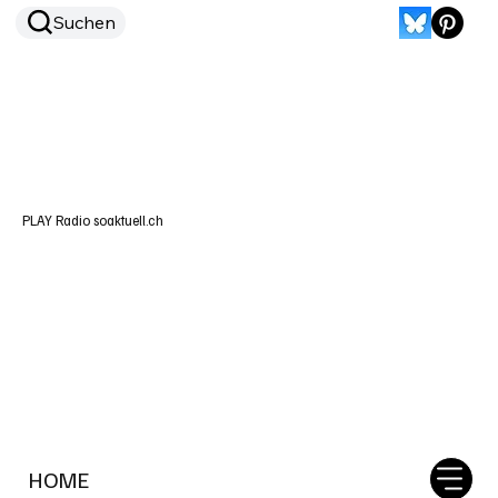
Suchen
PLAY Radio soaktuell.ch
HOME