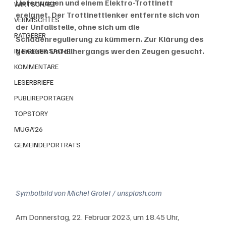
Lieferwagen und einem Elektro-Trottinett 
WIRTSCHAFT
ereignet. Der Trottinettlenker entfernte sich von 
VERMISCHTES
der Unfallstelle, ohne sich um die 
RATGEBER
Schadenregulierung zu kümmern. Zur Klärung des 
genauen Unfallhergangs werden Zeugen gesucht.
IN EIGENER SACHE
KOMMENTARE
LESERBRIEFE
PUBLIREPORTAGEN
TOPSTORY
MUGA'26
GEMEINDEPORTRÄTS
Symbolbild von Michel Grolet / unsplash.com
Am Donnerstag, 22. Februar 2023, um 18.45 Uhr, 