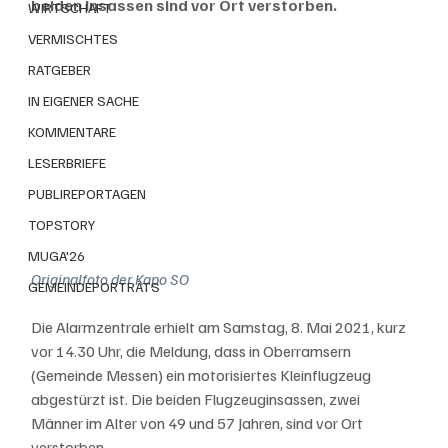
beiden Insassen sind vor Ort verstorben.
WIRTSCHAFT
VERMISCHTES
RATGEBER
IN EIGENER SACHE
KOMMENTARE
LESERBRIEFE
PUBLIREPORTAGEN
TOPSTORY
MUGA'26
Originalfoto der Kapo SO
GEMEINDEPORTRÄTS
Die Alarmzentrale erhielt am Samstag, 8. Mai 2021, kurz 
vor 14.30 Uhr, die Meldung, dass in Oberramsern 
(Gemeinde Messen) ein motorisiertes Kleinflugzeug 
abgestürzt ist. Die beiden Flugzeuginsassen, zwei 
Männer im Alter von 49 und 57 Jahren, sind vor Ort 
verstorben. 