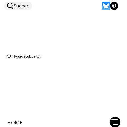
Suchen
PLAY Radio soaktuell.ch
HOME