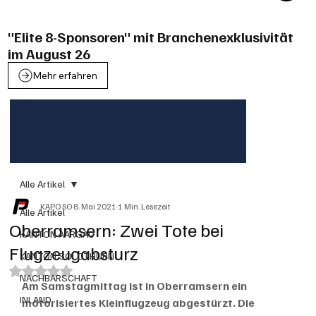
"Elite 8-Sponsoren" mit Branchenexklusivität
im August 26
Mehr erfahren
Alle Artikel
KAPO SO
8. Mai 2021
1 Min. Lesezeit
Alle Artikel
Oberramsern: Zwei Tote bei
KANTON AARGAU
Flugzeugabsturz
KANTON SOLOTHURN
Mit NaN von 5 Sternen bewertet.
NACHBARSCHAFT
Am Samstagmittag ist in Oberramsern ein 
INLAND
motorisiertes Kleinflugzeug abgestürzt. Die 