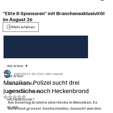
"Elite 8-Sponsoren" mit Branchenexklusivität
im August 26
Mehr erfahren
Alle Artikel
KAPO AG
14. Okt. 2023
1 Min. Lesezeit
Alle Artikel
Menziken: Polizei sucht drei
KANTON AARGAU
Jugendliche nach Heckenbrand
KANTON SOLOTHURN
Mit NaN von 5 Sternen bewertet.
NACHBARSCHAFT
Am Sonntag brannte eine Hecke in Menziken. Es 
INLAND
entstand grosser Sachschaden. Gesucht werden 