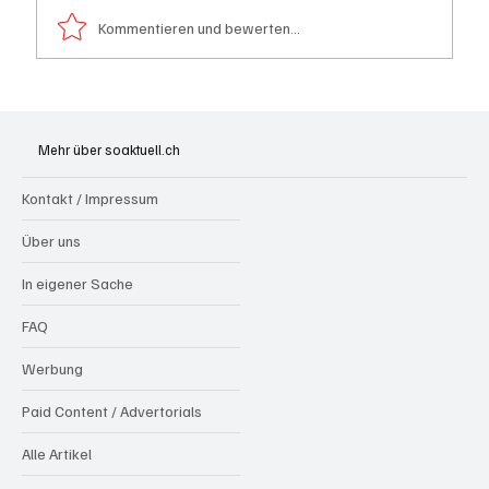
Kommentieren und bewerten...
Kölliken: 66-jähriger E-Roller-Fahrer bei
Kollision mit Auto tödlich verletzt
Mehr über soaktuell.ch
Kontakt / Impressum
Über uns
In eigener Sache
FAQ
Werbung
Paid Content / Advertorials
Alle Artikel