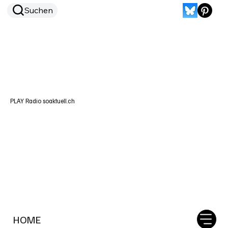
Suchen
PLAY Radio soaktuell.ch
HOME