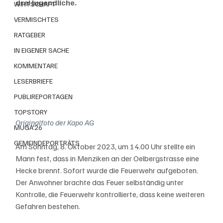
drei Jugendliche.
WIRTSCHAFT
VERMISCHTES
RATGEBER
IN EIGENER SACHE
KOMMENTARE
LESERBRIEFE
PUBLIREPORTAGEN
TOPSTORY
Originalfoto der Kapo AG
MUGA'26
GEMEINDEPORTRÄTS
Am Sonntag, 8. Oktober 2023, um 14.00 Uhr stellte ein 
Mann fest, dass in Menziken an der Oelbergstrasse eine 
Hecke brennt. Sofort wurde die Feuerwehr aufgeboten. 
Der Anwohner brachte das Feuer selbständig unter 
Kontrolle, die Feuerwehr kontrollierte, dass keine weiteren 
Gefahren bestehen.