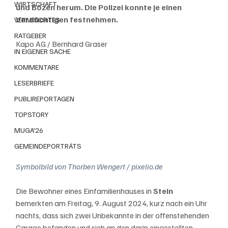
WIRTSCHAFT
und Bözen herum. Die Polizei konnte je einen 
Verdächtigen festnehmen.
VERMISCHTES
RATGEBER
Kapo AG / Bernhard Graser
IN EIGENER SACHE
KOMMENTARE
LESERBRIEFE
PUBLIREPORTAGEN
TOPSTORY
MUGA'26
GEMEINDEPORTRÄTS
Symbolbild von Thorben Wengert / pixelio.de
Die Bewohner eines Einfamilienhauses in 
Stein 
bemerkten am Freitag, 9. August 2024, kurz nach ein Uhr 
nachts, dass sich zwei Unbekannte in der offenstehenden 
Garage befanden und sich an den darin eingestellten 