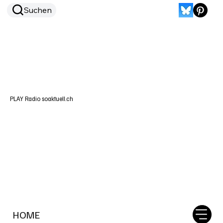
Suchen
PLAY Radio soaktuell.ch
HOME