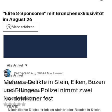
"Elite 8-Sponsoren" mit Branchenexklusivität
im August 26
Mehr erfahren
Alle Artikel
KAPO AG
10. Aug. 2024
1 Min. Lesezeit
Alle Artikel
Mehrere Delikte in Stein, Eiken, Bözen
KANTON AARGAU
und Effingen: Polizei nimmt zwei
KANTON SOLOTHURN
Nordafrikaner fest
NACHBARSCHAFT
Mit NaN von 5 Sternen bewertet.
INLAND
Nächtliche Diebe trieben sich in der Nacht in Stein 