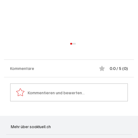
Kommentare
0.0 / 5 (0)
Kommentieren und bewerten...
Kölliken: 66-jähriger E-Roller-Fahrer bei
Kollision mit Auto tödlich verletzt
Mehr über soaktuell.ch