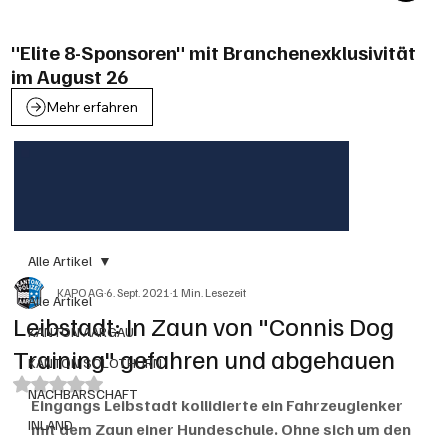
"Elite 8-Sponsoren" mit Branchenexklusivität
im August 26
Mehr erfahren
Alle Artikel
KAPO AG
6. Sept. 2021
1 Min. Lesezeit
Alle Artikel
Leibstadt: In Zaun von "Connis Dog
KANTON AARGAU
Training" gefahren und abgehauen
KANTON SOLOTHURN
Mit NaN von 5 Sternen bewertet.
NACHBARSCHAFT
Eingangs Leibstadt kollidierte ein Fahrzeuglenker 
INLAND
mit dem Zaun einer Hundeschule. Ohne sich um den 