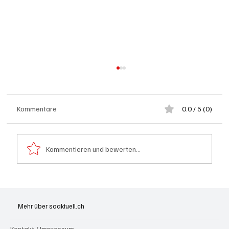
Kommentare
0.0 / 5 (0)
Kommentieren und bewerten...
Spürnasen im Dauereinsatz: Der Aargau ist
die Schweizer Hochburg der Polizeihunde
Mehr über soaktuell.ch
Kontakt / Impressum