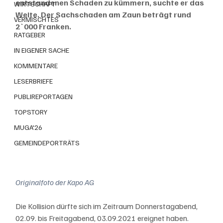
entstandenen Schaden zu kümmern, suchte er das 
WIRTSCHAFT
Weite. Der Sachschaden am Zaun beträgt rund 
VERMISCHTES
2`000 Franken.
RATGEBER
IN EIGENER SACHE
KOMMENTARE
LESERBRIEFE
PUBLIREPORTAGEN
TOPSTORY
MUGA'26
GEMEINDEPORTRÄTS
Originalfoto der Kapo AG
Die Kollision dürfte sich im Zeitraum Donnerstagabend, 
02.09. bis Freitagabend, 03.09.2021 ereignet haben.