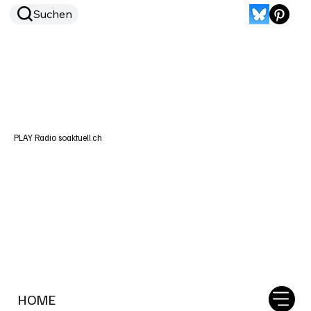
Suchen
PLAY Radio soaktuell.ch
HOME