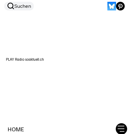
Suchen
PLAY Radio soaktuell.ch
HOME