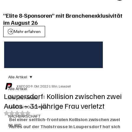
"Elite 8-Sponsoren" mit Branchenexklusivität
im August 26
Mehr erfahren
Alle Artikel
KAPO SO
9. Okt. 2022
1 Min. Lesezeit
Alle Artikel
Laupersdorf: Kollision zwischen zwei
KANTON AARGAU
Autos – 31-jährige Frau verletzt
KANTON SOLOTHURN
Mit NaN von 5 Sternen bewertet.
NACHBARSCHAFT
Bei einer seitlich-frontalen Kollision zwischen zwei 
INLAND
Autos auf der Thalstrasse in Laupersdorf hat sich 