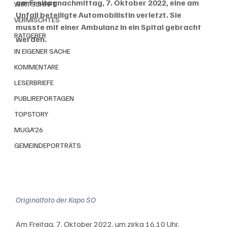
am Freitagnachmittag, 7. Oktober 2022, eine am 
WIRTSCHAFT
Unfall beteiligte Automobilistin verletzt. Sie 
VERMISCHTES
musste mit einer Ambulanz in ein Spital gebracht 
RATGEBER
werden.
IN EIGENER SACHE
KOMMENTARE
LESERBRIEFE
PUBLIREPORTAGEN
TOPSTORY
MUGA'26
GEMEINDEPORTRÄTS
Originalfoto der Kapo SO
Am Freitag, 7. Oktober 2022, um zirka 16.10 Uhr, 