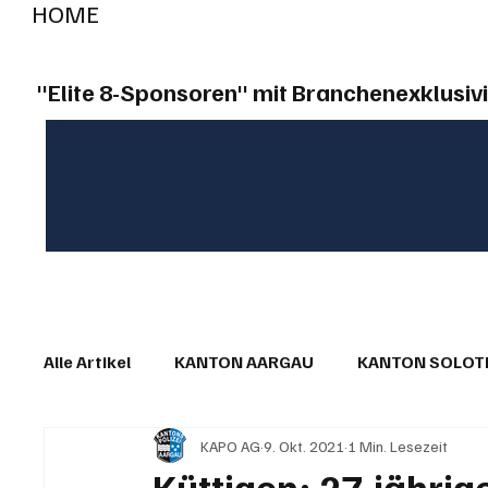
HOME
RADIO "live"
Aargau
Solothurn
Gem
"Elite 8-Sponsoren" mit Branchenexklusivi
Alle Artikel
KANTON AARGAU
KANTON SOLO
KAPO AG
9. Okt. 2021
1 Min. Lesezeit
IN EIGENER SACHE
KOMMENTARE
LESER
Küttigen: 27-jährig