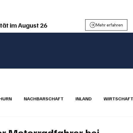
einden
Nachbarschaft
Inland
Wirtschaft
Leben
We
tät im August 26
Mehr erfahren
THURN
NACHBARSCHAFT
INLAND
WIRTSCHAF
BRIEFE
PUBLIREPORTAGEN
TOPSTORY
MUGA'
er Motorradfahrer bei