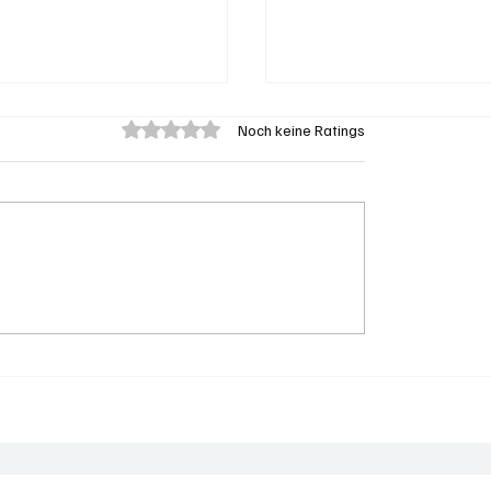
Mit 0 von 5 Sternen bewertet.
Noch keine Ratings
n: Diensthund Konan
Neues Schuljahr begin
zwei mutmassliche
Das ändert sich im A
cher aus Algerien auf