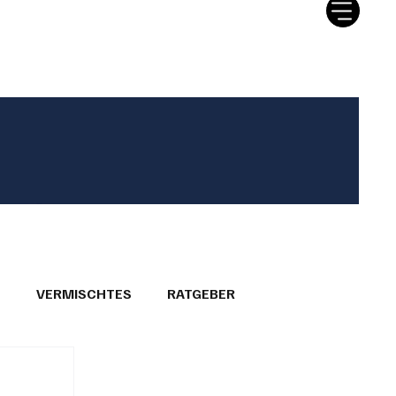
tter
Ratgeber
Leserbriefe
T
VERMISCHTES
RATGEBER
26
GEMEINDEPORTRÄTS