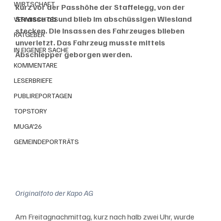
WIRTSCHAFT
kurz vor der Passhöhe der Staffelegg, von der 
Strasse ab und blieb im abschüssigen Wiesland 
VERMISCHTES
stecken. Die Insassen des Fahrzeuges blieben 
RATGEBER
unverletzt. Das Fahrzeug musste mittels 
IN EIGENER SACHE
Abschlepper geborgen werden.
KOMMENTARE
LESERBRIEFE
PUBLIREPORTAGEN
TOPSTORY
MUGA'26
GEMEINDEPORTRÄTS
Originalfoto der Kapo AG
Am Freitagnachmittag, kurz nach halb zwei Uhr, wurde 