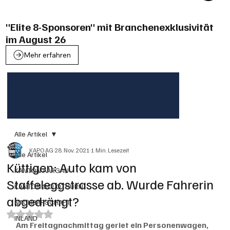
"Elite 8-Sponsoren" mit Branchenexklusivität
im August 26
Mehr erfahren
Alle Artikel
KAPO AG
28. Nov. 2021
1 Min. Lesezeit
Alle Artikel
Küttigen: Auto kam von
KANTON AARGAU
Staffeleggstrasse ab. Wurde Fahrerin
KANTON SOLOTHURN
abgedrängt?
NACHBARSCHAFT
Mit NaN von 5 Sternen bewertet.
INLAND
Am Freitagnachmittag geriet ein Personenwagen, 