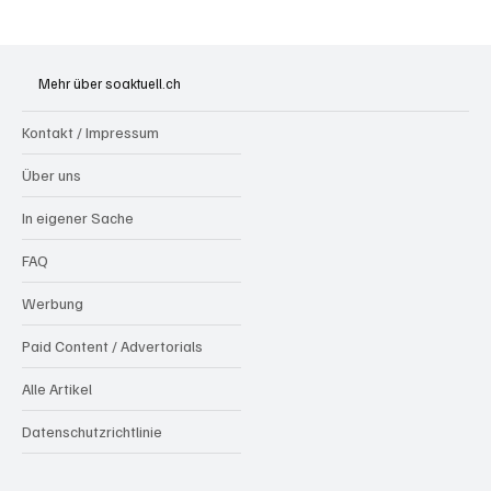
Brugg: Zu schnell, ohne Ausweis, dafür unter
Alkohol nach Crash auf Dach gelandet
Mehr über soaktuell.ch
Kontakt / Impressum
Über uns
In eigener Sache
FAQ
Werbung
Paid Content / Advertorials
Alle Artikel
Datenschutzrichtlinie