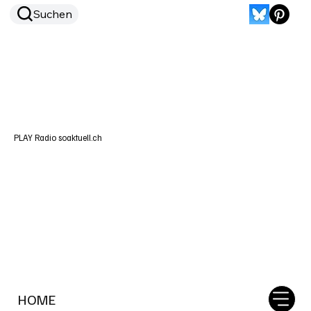
Suchen
PLAY Radio soaktuell.ch
HOME