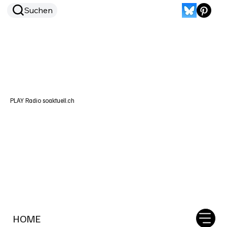
Suchen
PLAY Radio soaktuell.ch
HOME