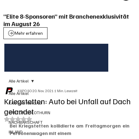
"Elite 8-Sponsoren" mit Branchenexklusivität
im August 26
Mehr erfahren
Alle Artikel
KAPO SO
20. Nov. 2021
1 Min. Lesezeit
Alle Artikel
Kriegstetten: Auto bei Unfall auf Dach
KANTON AARGAU
gelandet
KANTON SOLOTHURN
Mit NaN von 5 Sternen bewertet.
NACHBARSCHAFT
Bei Kriegstetten kollidierte am Freitagmorgen ein 
INLAND
Personenwagen mit einem