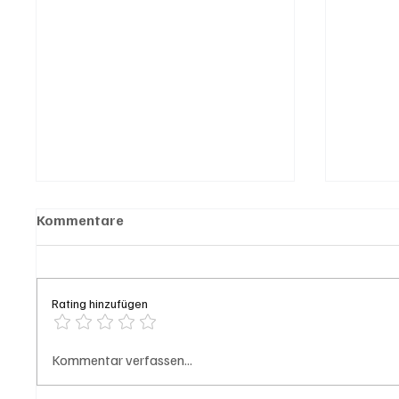
Kommentare
Rating hinzufügen
Kanton Solothurn will mehr
Genera
Kommentar verfassen...
Hausärzte
Bahnho