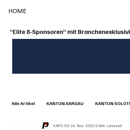
HOME
RADIO "live"
Aargau
Solothurn
Gem
"Elite 8-Sponsoren" mit Branchenexklusivi
Alle Artikel
KANTON AARGAU
KANTON SOLO
KAPO SO
26. Nov. 2020
2 Min. Lesezeit
IN EIGENER SACHE
KOMMENTARE
LESER