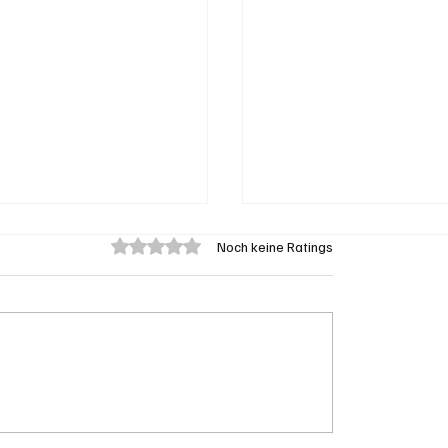
Mit 0 von 5 Sternen bewertet.
Noch keine Ratings
tionenprojekt Neuer
Olten: Provisorium
fplatz Olten
Doppelkindergarten
Bannfeld bezugsberei