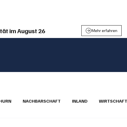
einden
Nachbarschaft
Inland
Wirtschaft
Leben
We
tät im August 26
Mehr erfahren
THURN
NACHBARSCHAFT
INLAND
WIRTSCHAF
BRIEFE
PUBLIREPORTAGEN
TOPSTORY
MUGA'