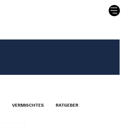
tter
Ratgeber
Leserbriefe
T
VERMISCHTES
RATGEBER
26
GEMEINDEPORTRÄTS