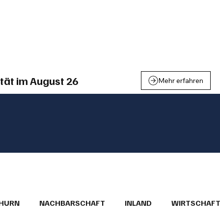
einden
Nachbarschaft
Inland
Wirtschaft
Leben
We
tät im August 26
Mehr erfahren
THURN
NACHBARSCHAFT
INLAND
WIRTSCHAF