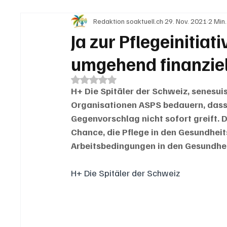
Redaktion soaktuell.ch
29. Nov. 2021
2 Min
IN EIGENER SACHE
KOMMENTARE
LESER
Ja zur Pflegeinitiati
umgehend finanziel
Mit NaN von 5 Sternen bewertet.
H+ Die Spitäler der Schweiz, senesui
Organisationen ASPS bedauern, dass m
Gegenvorschlag nicht sofort greift. D
Chance, die Pflege in den Gesundheits
Arbeitsbedingungen in den Gesundhei
H+ Die Spitäler der Schweiz