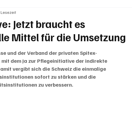
. Lesezeit
BRIEFE
PUBLIREPORTAGEN
TOPSTORY
MUGA'
ve: Jetzt braucht es
le Mittel für die Umsetzung
sse und der Verband der privaten Spitex-
it dem Ja zur Pflegeinitiative der indirekte 
amit vergibt sich die Schweiz die einmalige 
institutionen sofort zu stärken und die 
tsinstitutionen zu verbessern.