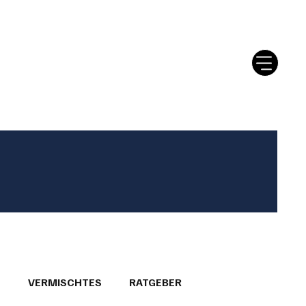
tter
Ratgeber
Leserbriefe
T
VERMISCHTES
RATGEBER