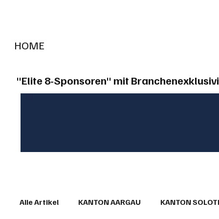
HOME
RADIO "live"
Aargau
Solothurn
Gem
"Elite 8-Sponsoren" mit Branchenexklusivi
Alle Artikel
KANTON AARGAU
KANTON SOLO