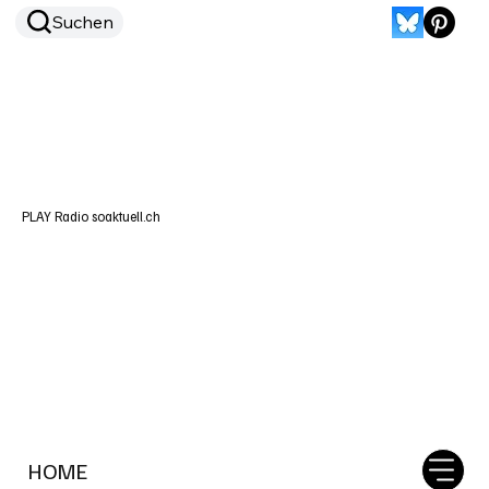
Suchen
PLAY Radio soaktuell.ch
HOME