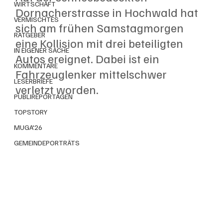
WIRTSCHAFT
Dornacherstrasse in Hochwald hat 
VERMISCHTES
sich am frühen Samstagmorgen 
RATGEBER
eine Kollision mit drei beteiligten 
IN EIGENER SACHE
Autos ereignet. Dabei ist ein 
KOMMENTARE
Fahrzeuglenker mittelschwer 
LESERBRIEFE
verletzt worden.  
PUBLIREPORTAGEN
TOPSTORY
MUGA'26
GEMEINDEPORTRÄTS