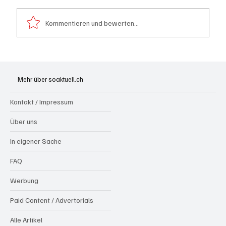
Kommentieren und bewerten...
Goldenes Viereck: Wie Aargau und
Solothurn den Schweizer Transit-Jackpot
Mehr über soaktuell.ch
nutzen
Kontakt / Impressum
Über uns
In eigener Sache
FAQ
Werbung
Paid Content / Advertorials
Alle Artikel