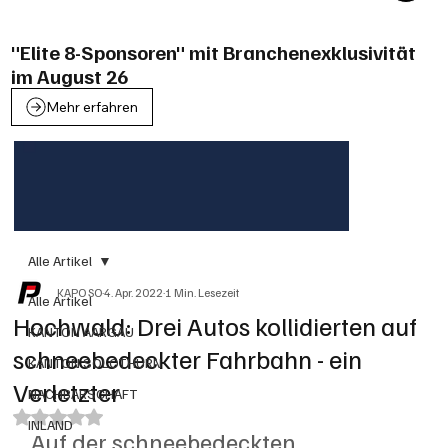
"Elite 8-Sponsoren" mit Branchenexklusivität
im August 26
Mehr erfahren
Alle Artikel
KAPO SO
4. Apr. 2022
1 Min. Lesezeit
Alle Artikel
Hochwald: Drei Autos kollidierten auf
KANTON AARGAU
schneebedeckter Fahrbahn - ein
KANTON SOLOTHURN
Verletzter
NACHBARSCHAFT
Mit NaN von 5 Sternen bewertet.
INLAND
Auf der schneebedeckten 