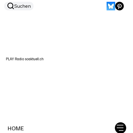
Suchen
PLAY Radio soaktuell.ch
HOME