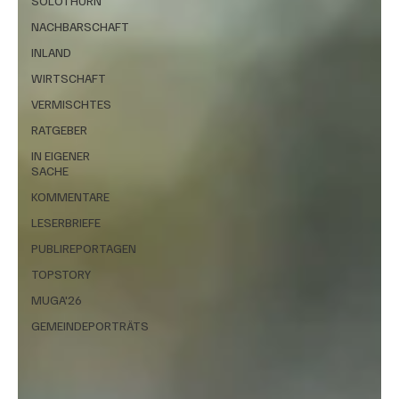
SOLOTHURN
NACHBARSCHAFT
INLAND
WIRTSCHAFT
VERMISCHTES
RATGEBER
IN EIGENER
SACHE
KOMMENTARE
LESERBRIEFE
PUBLIREPORTAGEN
TOPSTORY
MUGA'26
GEMEINDEPORTRÄTS