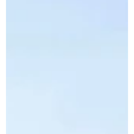
9. Juli 2022
1 Min. Lesezeit
KANTON SOLOTHURN
Hochwald: Rentnerin tot aufgefunden - eine
Person festgenommen
In Hochwald wurde eine Rentnerin tot aufgefunden. Ein
Gewaltdelikt steht dabei im Vordergrund. Eine Person wurde
vorläufig festgenommen....