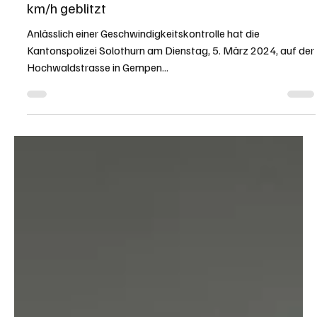
KAPO SO
6. März 2024
1 Min. Lesezeit
KANTON SOLOTHURN
Gempen: 27-jährige Raserin innerorts mit 110
km/h geblitzt
Anlässlich einer Geschwindigkeitskontrolle hat die
Kantonspolizei Solothurn am Dienstag, 5. März 2024, auf der
Hochwaldstrasse in Gempen...