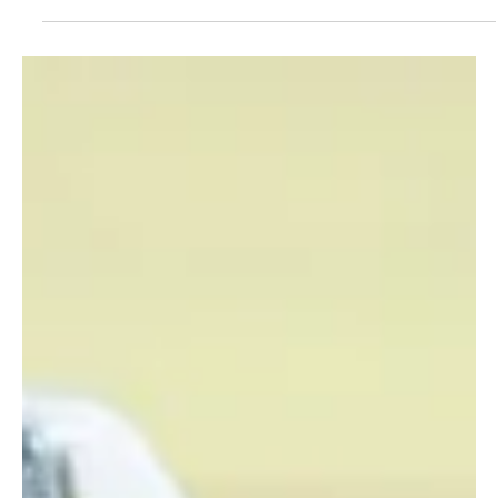
KAPO SO
15. Dez. 2022
1 Min. Lesezeit
KANTON SOLOTHURN
Hochwald: Selbstunfall wegen
Ausweichmanöver
Auf der Dornacherstrasse in Hochwald hat sich am
Mittwochabend, 14. Dezember 2022, aufgrund eines
Ausweichmanövers ein Selbstunfall mit...