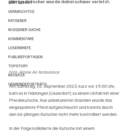
jährige Kutscher wurde dabei schwer verletzt.
WIRTSCHAFT
VERMISCHTES
RATGEBER
IN EIGENER SACHE
KOMMENTARE
LESERBRIEFE
PUBLIREPORTAGEN
TOPSTORY
Foto: Alpine Air Ambulance
MUGA'26
GEMEINDEPORTRÄTS
Am Samstag, 16. September 2023, kurz vor 19.00 Uhr, 
kam es in Härkingen (Usserdorf) zu einem Unfall mit einer 
Pferdekutsche. Aus unbekannten Gründen wurde das 
eingespannte Pferd aufgescheucht und konnte durch 
den 66-jährigen Kutscher nicht mehr kontrolliert werden. 
In der Folge kollidierte die Kutsche mit einem 