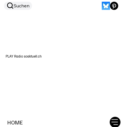
Suchen
PLAY Radio soaktuell.ch
HOME