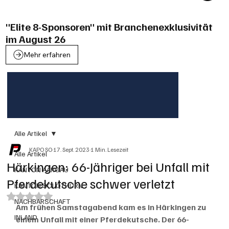
"Elite 8-Sponsoren" mit Branchenexklusivität
im August 26
Mehr erfahren
Alle Artikel
KAPO SO
17. Sept. 2023
1 Min. Lesezeit
Alle Artikel
Härkingen: 66-Jähriger bei Unfall mit
KANTON AARGAU
Pferdekutsche schwer verletzt
KANTON SOLOTHURN
Mit NaN von 5 Sternen bewertet.
NACHBARSCHAFT
Am frühen Samstagabend kam es in Härkingen zu 
INLAND
einem Unfall mit einer Pferdekutsche. Der 66-