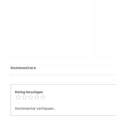
Kommentare
Rating hinzufügen
Hilfikon: Brand in Heustock
Badi S
Kommentar verfassen...
führt zu stundenlangen
Frau v