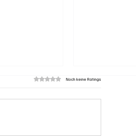
Mit 0 von 5 Sternen bewertet.
Noch keine Ratings
eengen: 62-jährige
Aargau: Barbara Bore
on Badegast tätlich
Mathys soll SVP-