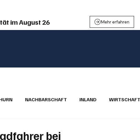
tät im August 26
Mehr erfahren
THURN
NACHBARSCHAFT
INLAND
WIRTSCHAF
BRIEFE
PUBLIREPORTAGEN
TOPSTORY
MUGA'
adfahrer bei