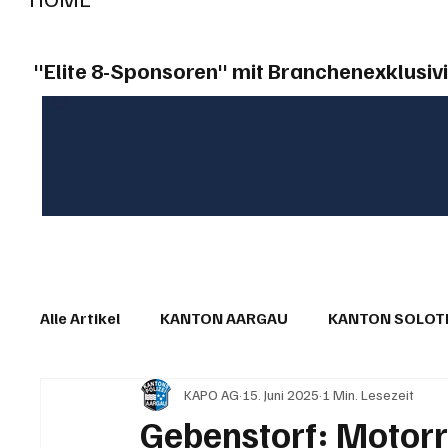
"Elite 8-Sponsoren" mit Branchenexklusivi
Alle Artikel
KANTON AARGAU
KANTON SOLO
KAPO AG
15. Juni 2025
1 Min. Lesezeit
IN EIGENER SACHE
KOMMENTARE
LESER
Gebenstorf: Motorr